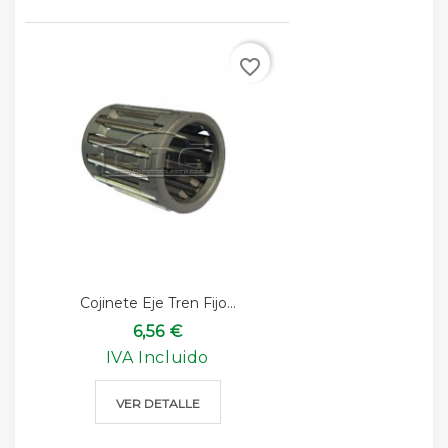
favorite_border
Cojinete Eje Tren Fijo...
6,56 €
IVA Incluido
VER DETALLE