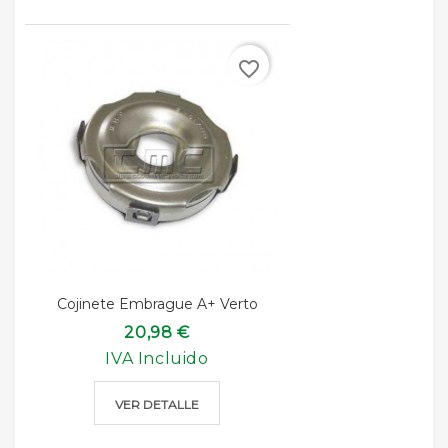
favorite_border
Cojinete Embrague A+ Verto
20,98 €
IVA Incluido
VER DETALLE