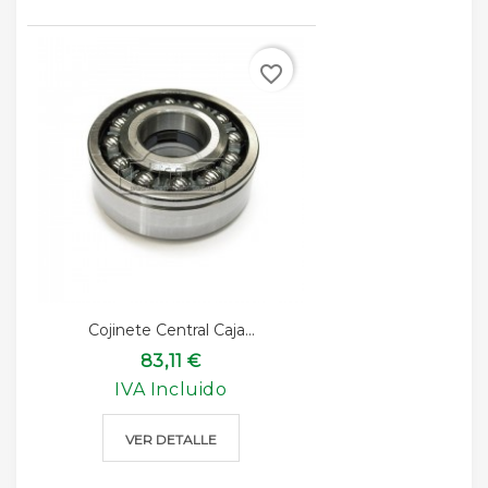
favorite_border
Cojinete Central Caja...
83,11 €
IVA Incluido
VER DETALLE