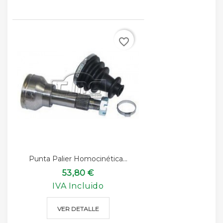
favorite_border
Punta Palier Homocinética...
53,80 €
IVA Incluido
VER DETALLE