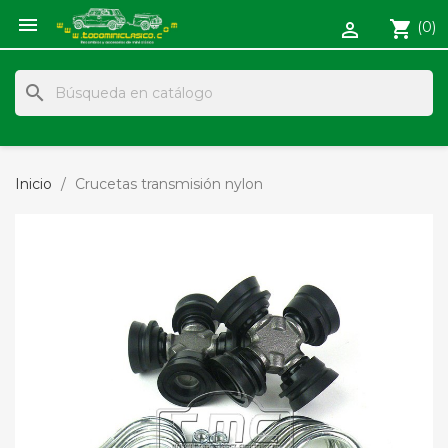

shopping_cart
(0)

search
Inicio
Crucetas transmisión nylon