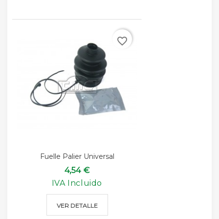
favorite_border
Fuelle Palier Universal
4,54 €
IVA Incluido
VER DETALLE