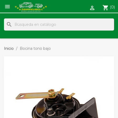

shopping_cart
(0)

search
Inicio
Bocina tono bajo