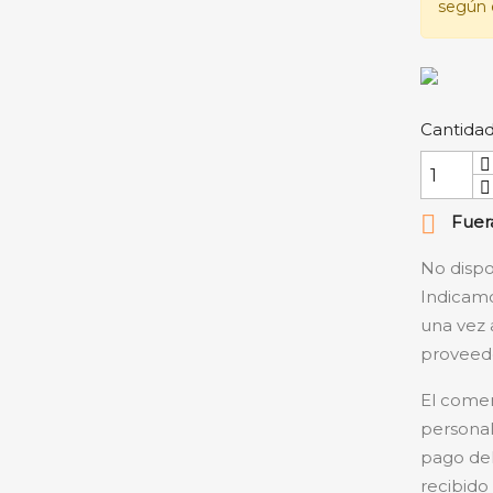
según e
Cantida

Fuera
No dispo
Indicamo
una vez 
proveedo
El comer
personal
pago del
recibido