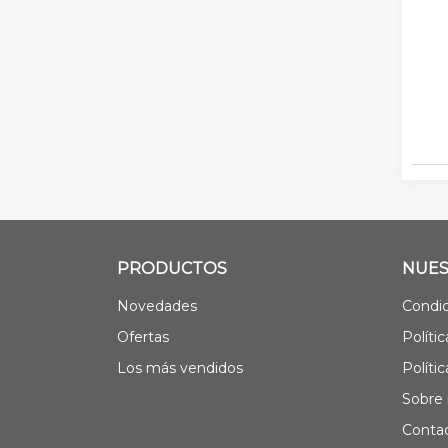
PRODUCTOS
NUES
Novedades
Condic
Ofertas
Políti
Los más vendidos
Políti
Sobre 
Contac