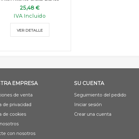
25,48 €
IVA Incluido
VER DETALLE
TRA EMPRESA
SU CUENTA
iones de venta
Seguimiento del pedido
ca de privacidad
Iniciar sesión
ca de cookies
Crear una cuenta
nosotros
te con nosotros