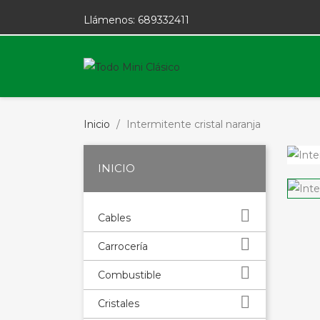
Llámenos:
689332411
Inicio
Intermitente cristal naranja
INICIO

Cables

Carrocería

Combustible

Cristales