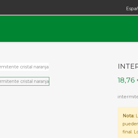
Espa
INTE
18,76
intermit
Nota:
L
pueden
final. 