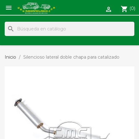

shopping_cart
(0)

search
Inicio
Silencioso lateral doble chapa para catalizado