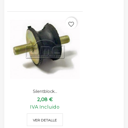
favorite_border
Silentblock...
2,08 €
IVA Incluido
VER DETALLE