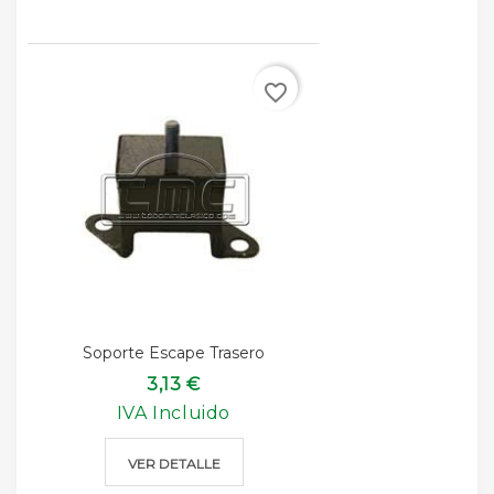
favorite_border
Soporte Escape Trasero
3,13 €
IVA Incluido
VER DETALLE