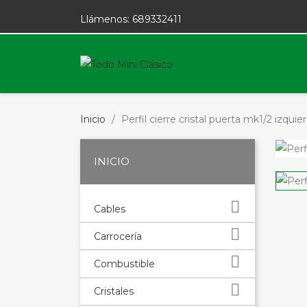
Llámenos:
689332411
Inicio
Perfil cierre cristal puerta mk1/2 izquie
INICIO

Cables

Carrocería

Combustible

Cristales