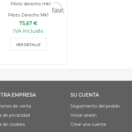
favorite_border
Piloto Derecho Mk1
75,67 €
IVA Incluido
VER DETALLE
TRA EMPRESA
SU CUENTA
iones de venta
Seguimiento del pedido
ca de privacidad
Iniciar sesión
ca de cookies
Crear una cuenta