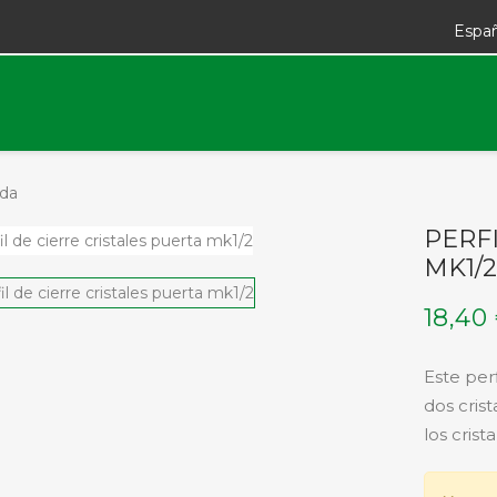
Espa
rda
PERFI
MK1/
18,40
Este perf
dos crist
los crist