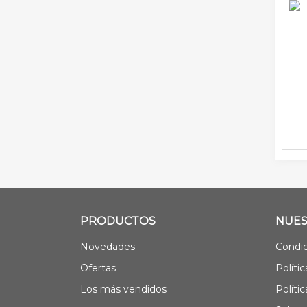
PRODUCTOS
NUES
Novedades
Condic
Ofertas
Políti
Los más vendidos
Políti