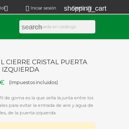
shopping_cart


Carrito
(0)
ñol
Iniciar sesión
search
L CIERRE CRISTAL PUERTA
2 IZQUIERDA
 €
(Impuestos incluidos)
il de goma es la que sella la junta entre los
ales para evitar la entrada de aire y agua de
ales, de la puerta izquierda.