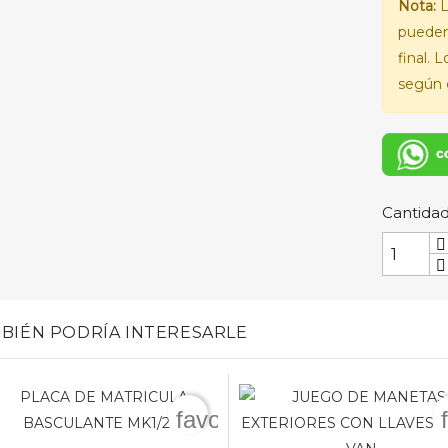
Nota:
L
pueden
final. 
según e
Cantida
BIÉN PODRÍA INTERESARLE
favorite_border