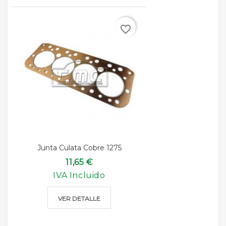
favorite_border
Junta Culata Cobre 1275
11,65 €
IVA Incluido
VER DETALLE