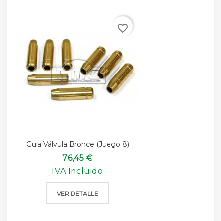
favorite_border
Guia Válvula Bronce (juego 8)
76,45 €
IVA Incluido
VER DETALLE