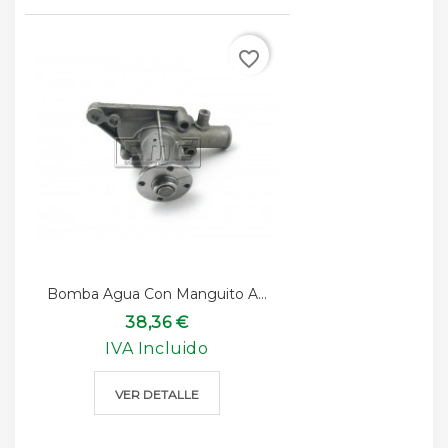
favorite_border
Bomba Agua Con Manguito A...
38,36 €
IVA Incluido
VER DETALLE