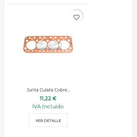
favorite_border
Junta Culata Cobre...
11,22 €
IVA Incluido
VER DETALLE