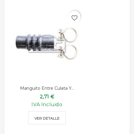
favorite_border
Manguito Entre Culata Y...
2,71 €
IVA Incluido
VER DETALLE