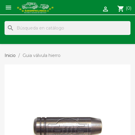

shopping_cart
(0)

search
Inicio
Guia válvula hierro