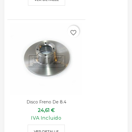
favorite_border
Disco Freno De 8.4
24,61 €
IVA Incluido
VER DETALLE