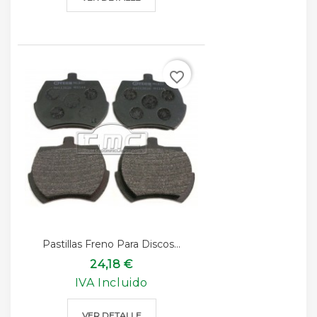
favorite_border
Pastillas Freno Para Discos...
24,18 €
IVA Incluido
VER DETALLE