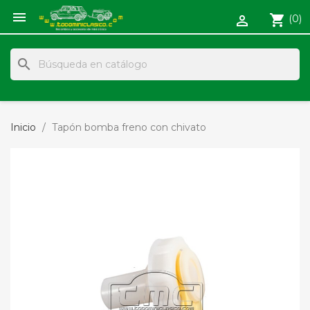

shopping_cart
(0)

search
Inicio
Tapón bomba freno con chivato