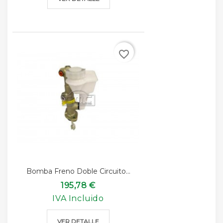
favorite_border
Bomba Freno Doble Circuito...
195,78 €
IVA Incluido
VER DETALLE