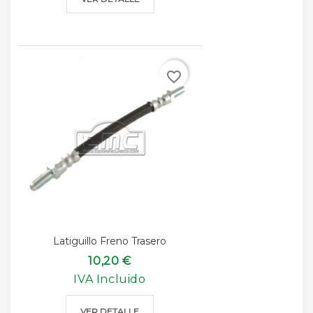
favorite_border
Latiguillo Freno Trasero
10,20 €
IVA Incluido
VER DETALLE