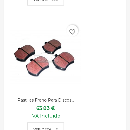
favorite_border
Pastillas Freno Para Discos...
63,83 €
IVA Incluido
VER DETALLE