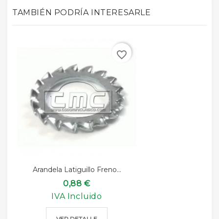
TAMBIÉN PODRÍA INTERESARLE
favorite_border
Arandela Latiguillo Freno...
0,88 €
IVA Incluido
VER DETALLE