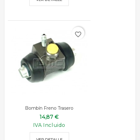
favorite_border
Bombín Freno Trasero
14,87 €
IVA Incluido
VER DETALLE