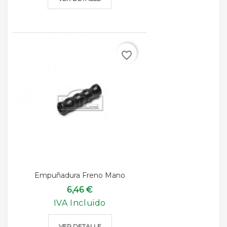
favorite_border
Empuñadura Freno Mano
6,46 €
IVA Incluido
VER DETALLE