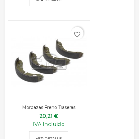
favorite_border
Mordazas Freno Traseras
20,21 €
IVA Incluido
VER DETALLE