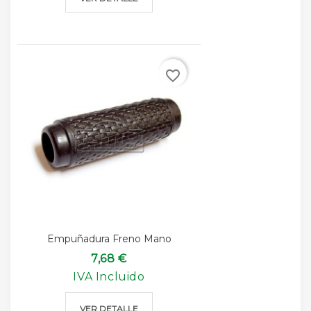
favorite_border
Empuñadura Freno Mano
7,68 €
IVA Incluido
VER DETALLE