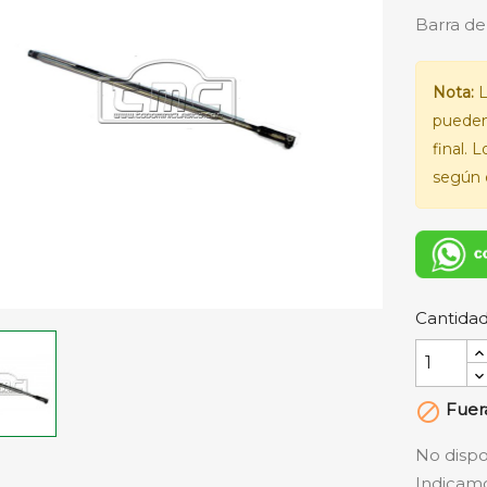
Barra de
Nota:
L
pueden
final. 
según e
Cantida
Fuera

No dispo
Indicamo