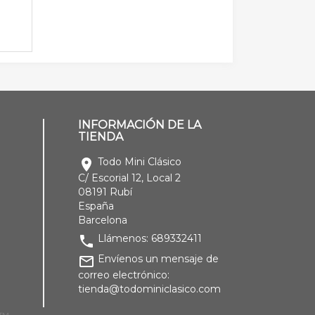
INFORMACIÓN DE LA
TIENDA
Todo Mini Clásico
location_on
C/ Escorial 12, Local 2
08191 Rubí
España
Barcelona
Llámenos:
689332411
phone
Envíenos un mensaje de
mail_outline
correo electrónico:
tienda@todominiclasico.com