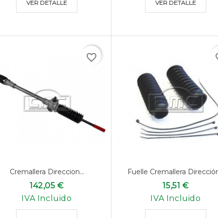
VER DETALLE
VER DETALLE
favorite_border
favo
Cremallera Direccion...
Fuelle Cremallera Dirección.
142,05 €
15,51 €
IVA Incluido
IVA Incluido