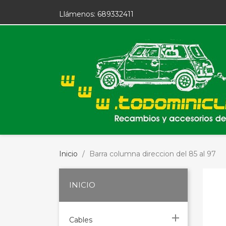
Llámenos:
689332411
Inicio
Barra columna direccion del 85 al 97
INICIO

Cables