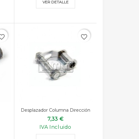
VER DETALLE
rite_border
favorite_border
Desplazador Columna Dirección
7,33 €
IVA Incluido