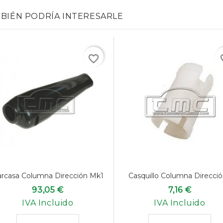
BIÉN PODRÍA INTERESARLE
favorite_border
favo
rcasa Columna Dirección Mk1
Casquillo Columna Dirección
93,05 €
7,16 €
IVA Incluido
IVA Incluido