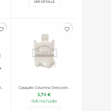
VER DETALLE
rite_border
favorite_border
..
Casquillo Columna Dirección...
5,70 €
IVA Incluido