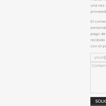
una vez 
proveedo
El comer
personal
pago del
recibido
con el p
SOLI