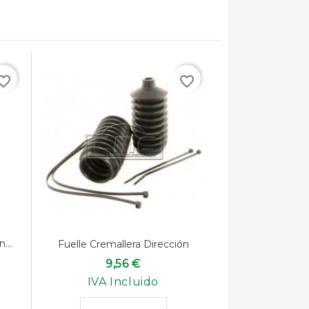
rite_border
favorite_border
...
Fuelle Cremallera Dirección
9,56 €
IVA Incluido