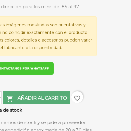
 dirección para los minis del 85 al 97
as imágenes mostradas son orientativas y
 no coincidir exactamente con el producto
Los colores, detalles o accesorios pueden variar
l fabricante o la disponibilidad.
d
favorite_border

AÑADIR AL CARRITO
 de stock
nemos de stock y se pide a proveedor.
s expedición aproximada de 20 a 30 días