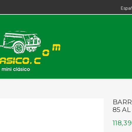
Espa
BARR
85 AL
118,3