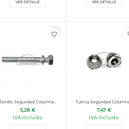
VER DETALLE
VER DETALLE
favorite_border
favo
Tornillo Seguridad Columna...
Tuerca Seguridad Columna.
5,28 €
7,47 €
IVA Incluido
IVA Incluido