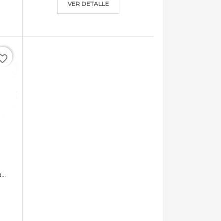
VER DETALLE
rite_border
..