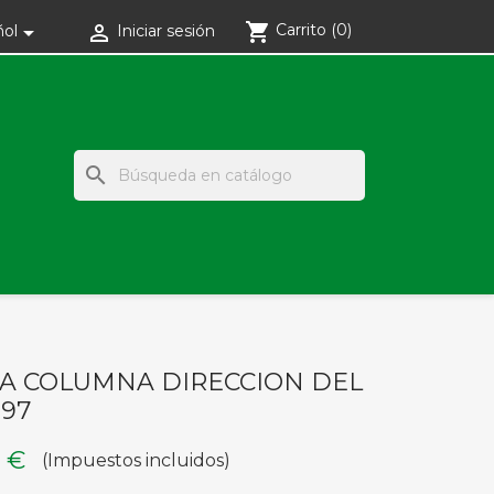
shopping_cart
Carrito
(0)


ñol
Iniciar sesión
search
A COLUMNA DIRECCION DEL
 97
9 €
(Impuestos incluidos)