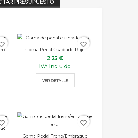
CITAR PRESUPUESTO
rite_border
favorite_border
ro
Goma Pedal Cuadrado Rojo
2,25 €
IVA Incluido
VER DETALLE
rite_border
favorite_border
gue
Goma Pedal Freno/embrague