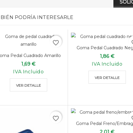
SOLI
BIÉN PODRÍA INTERESARLE
favorite_border
favo
Goma Pedal Cuadrado Neg
oma Pedal Cuadrado Amarillo
1,86 €
1,69 €
IVA Incluido
IVA Incluido
VER DETALLE
VER DETALLE
favorite_border
favo
Goma Pedal Freno/embra
2,01 €