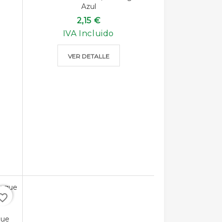
Azul
2,15 €
IVA Incluido
VER DETALLE
rite_border
gue