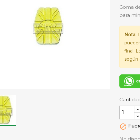
Goma del
para mini
Nota:
L
pueden
final. 
según e
Cantida
Fuera

No dispo