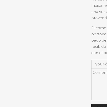
Indicamo
una vez 
proveedo
El comer
personal
pago del
recibido
con el p