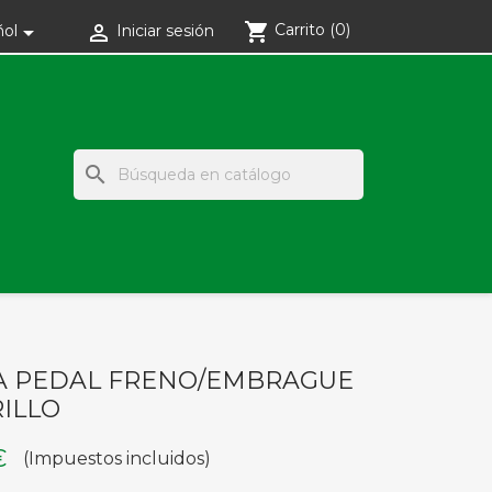
shopping_cart
Carrito
(0)


ñol
Iniciar sesión
search
 PEDAL FRENO/EMBRAGUE
ILLO
€
(Impuestos incluidos)