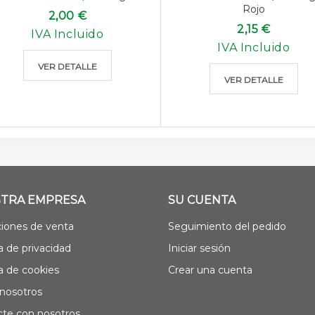
Rojo
2,00 €
2,15 €
IVA Incluido
IVA Incluido
VER DETALLE
VER DETALLE
TRA EMPRESA
SU CUENTA
iones de venta
Seguimiento del pedido
ca de privacidad
Iniciar sesión
ca de cookies
Crear una cuenta
nosotros
te con nosotros