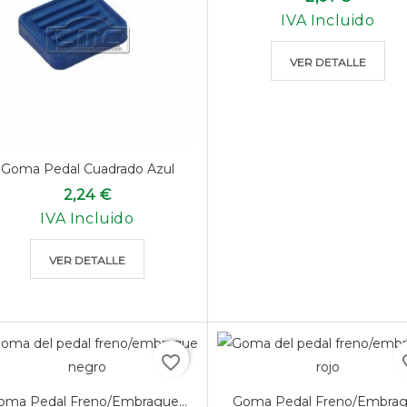
IVA Incluido
VER DETALLE
Goma Pedal Cuadrado Azul
2,24 €
IVA Incluido
VER DETALLE
favorite_border
favo
oma Pedal Freno/embrague...
Goma Pedal Freno/embra