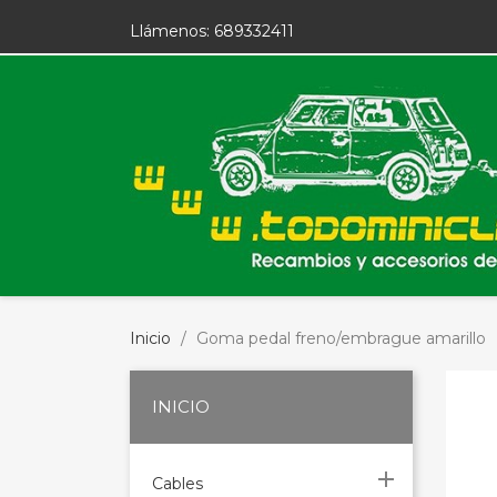
Llámenos:
689332411
Inicio
Goma pedal freno/embrague amarillo
INICIO

Cables