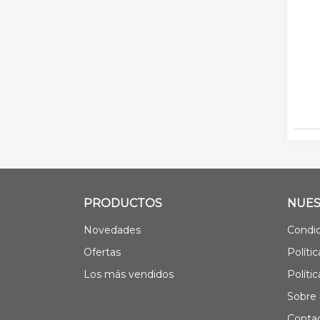
PRODUCTOS
NUES
Novedades
Condic
Ofertas
Políti
Los más vendidos
Políti
Sobre 
Contac