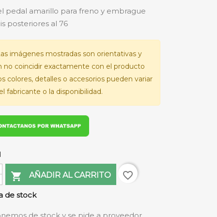
 pedal amarillo para freno y embrague
s posteriores al 76
as imágenes mostradas son orientativas y
 no coincidir exactamente con el producto
Los colores, detalles o accesorios pueden variar
l fabricante o la disponibilidad.
d
favorite_border

AÑADIR AL CARRITO
 de stock
nemos de stock y se pide a proveedor.