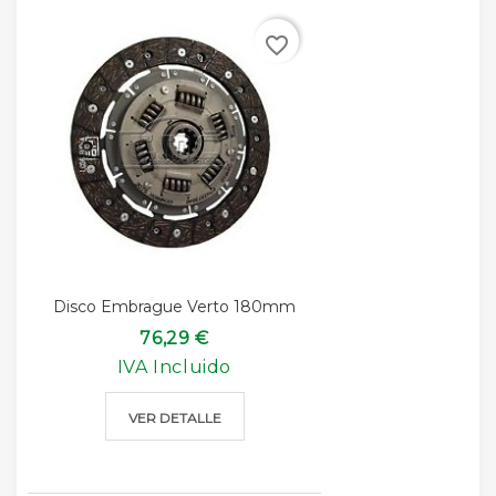
favorite_border
Disco Embrague Verto 180mm
76,29 €
IVA Incluido
VER DETALLE