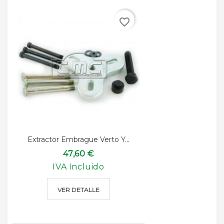
favorite_border
Extractor Embrague Verto Y...
47,60 €
IVA Incluido
VER DETALLE