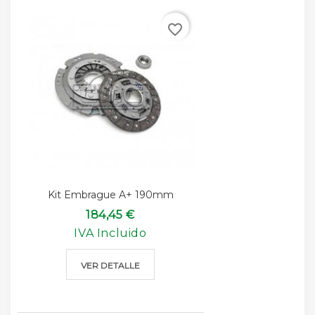
favorite_border
Kit Embrague A+ 190mm
184,45 €
IVA Incluido
VER DETALLE