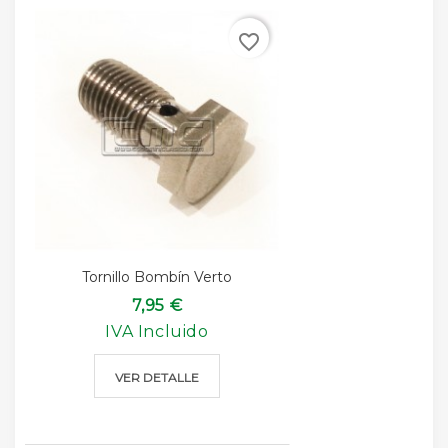
favorite_border
Tornillo Bombín Verto
7,95 €
IVA Incluido
VER DETALLE