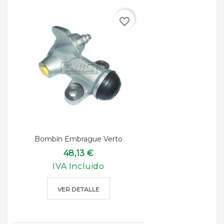
favorite_border
Bombín Embrague Verto
48,13 €
IVA Incluido
VER DETALLE