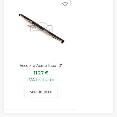
favorite_border
Escobilla Acero Inox 10"
11,27 €
IVA Incluido
VER DETALLE