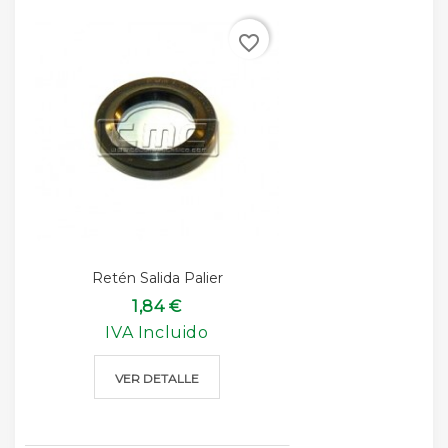
favorite_border
Retén Salida Palier
1,84 €
IVA Incluido
VER DETALLE