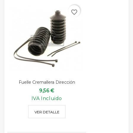
favorite_border
Fuelle Cremallera Dirección
9,56 €
IVA Incluido
VER DETALLE