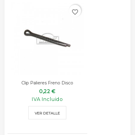
favorite_border
Clip Palieres Freno Disco
0,22 €
IVA Incluido
VER DETALLE