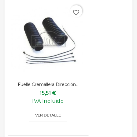
favorite_border
Fuelle Cremallera Dirección...
15,51 €
IVA Incluido
VER DETALLE