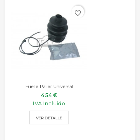
favorite_border
Fuelle Palier Universal
4,54 €
IVA Incluido
VER DETALLE