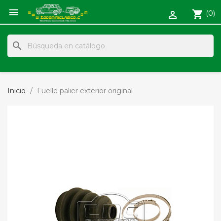

shopping_cart
(0)

search
Inicio
Fuelle palier exterior original