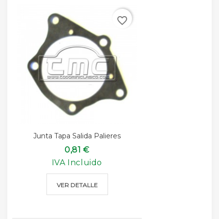
favorite_border
Junta Tapa Salida Palieres
0,81 €
IVA Incluido
VER DETALLE