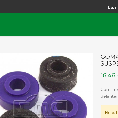
Espa
GOMA
SUSP
16,46
Goma ref
delanter
Nota:
L