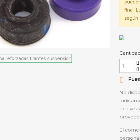
pueden
final. 
según e
Cantida

Fuera
No dispo
Indicamo
una vez 
proveedo
El comer
personal