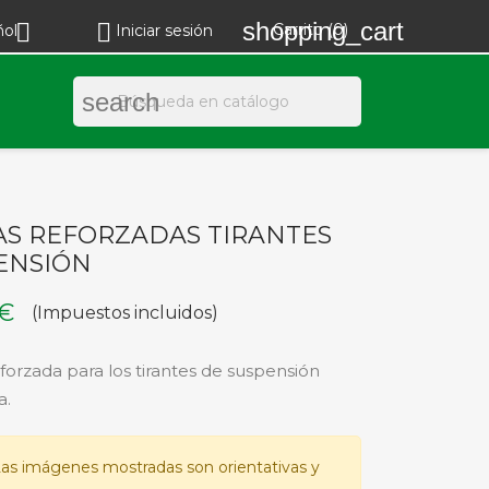
shopping_cart


Carrito
(0)
ñol
Iniciar sesión
search
S REFORZADAS TIRANTES
ENSIÓN
 €
(Impuestos incluidos)
orzada para los tirantes de suspensión
a.
as imágenes mostradas son orientativas y