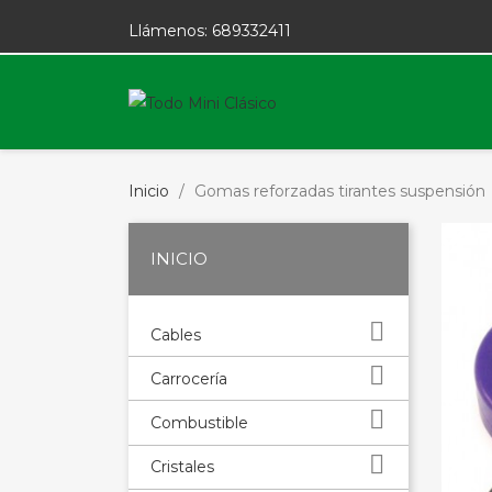
Llámenos:
689332411
Inicio
Gomas reforzadas tirantes suspensión
INICIO

Cables

Carrocería

Combustible

Cristales