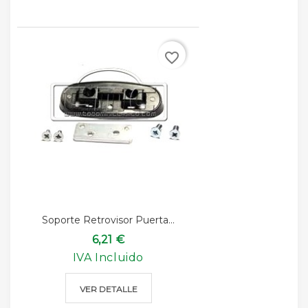
favorite_border
Soporte Retrovisor Puerta...
6,21 €
IVA Incluido
VER DETALLE