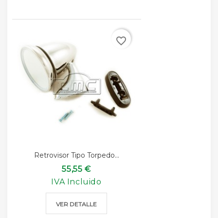
favorite_border
Retrovisor Tipo Torpedo...
55,55 €
IVA Incluido
VER DETALLE