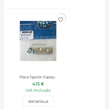
favorite_border
Placa Fijación Espejo...
4,15 €
IVA Incluido
VER DETALLE