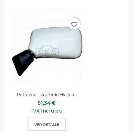
favorite_border
Retrovisor Izquierdo Blanco...
51,34 €
IVA Incluido
VER DETALLE