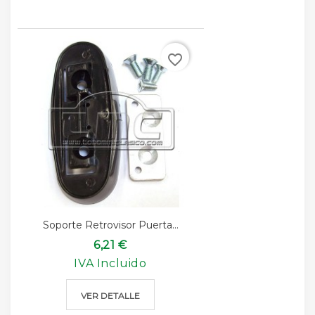
favorite_border
Soporte Retrovisor Puerta...
6,21 €
IVA Incluido
VER DETALLE