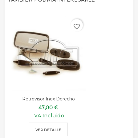
favorite_border
Retrovisor Inox Derecho
47,00 €
IVA Incluido
VER DETALLE