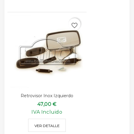
favorite_border
Retrovisor Inox Izquierdo
47,00 €
IVA Incluido
VER DETALLE