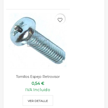
favorite_border
Tornillos Espejo Retrovisor
0,54 €
IVA Incluido
VER DETALLE