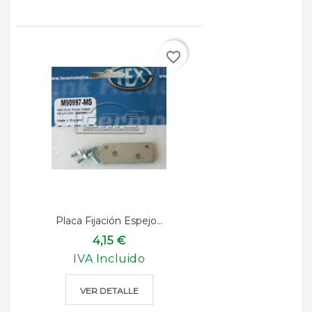
favorite_border
Placa Fijación Espejo...
4,15 €
IVA Incluido
VER DETALLE