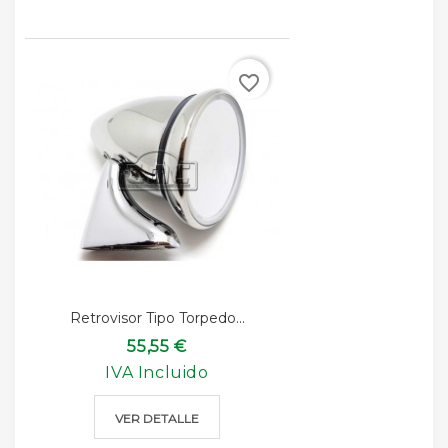
favorite_border
Retrovisor Tipo Torpedo...
55,55 €
IVA Incluido
VER DETALLE