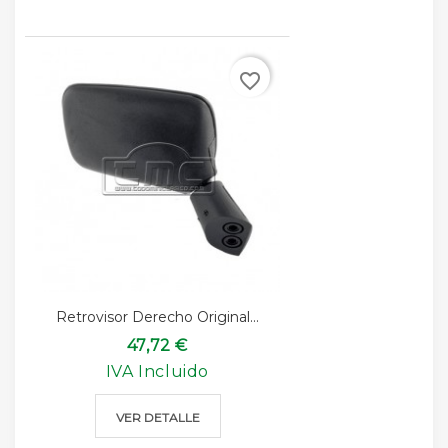
favorite_border
Retrovisor Derecho Original...
47,72 €
IVA Incluido
VER DETALLE