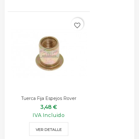
favorite_border
Tuerca Fija Espejos Rover
3,48 €
IVA Incluido
VER DETALLE