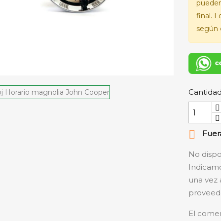
pueden
final. 
según e
Cantida

Fuera
No dispo
Indicamo
una vez 
proveedo
El comer