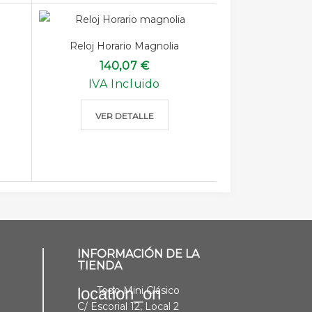
Reloj Horario Magnolia
140,07 €
IVA Incluido
VER DETALLE
INFORMACIÓN DE LA
TIENDA
Todo Mini Clásico
location_on
C/ Escorial 12, Local 2