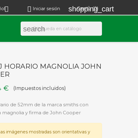
shopping_cart


Carrito
(0)
ñol
Iniciar sesión
search
J HORARIO MAGNOLIA JOHN
ER
4 €
(Impuestos incluidos)
rario de 52mm de la marca smiths con
 magnolia y firma de John Cooper
as imágenes mostradas son orientativas y