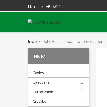
Llámenos:
689332411
Inicio
Reloj Horario magnolia John Cooper
INICIO

Cables

Carrocería

Combustible

Cristales