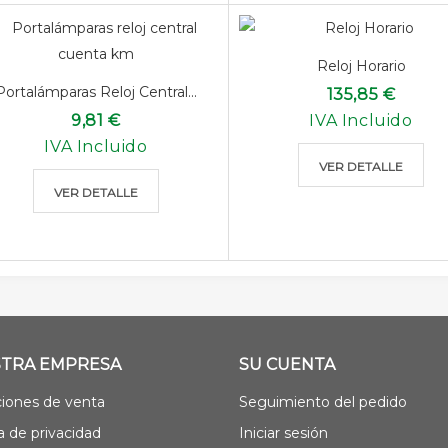
Reloj Horario
Portalámparas Reloj Central...
135,85 €
9,81 €
IVA Incluido
IVA Incluido
VER DETALLE
VER DETALLE
TRA EMPRESA
SU CUENTA
iones de venta
Seguimiento del pedido
ca de privacidad
Iniciar sesión