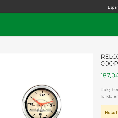
Espa
RELO
COOP
187,0
Reloj ho
fondo en
Nota:
L