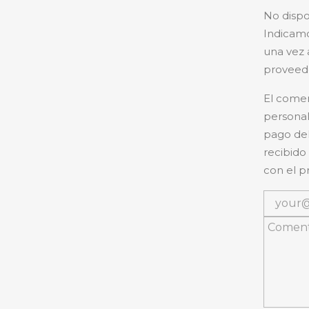
No dispo
Indicamo
una vez 
proveedo
El comer
personal
pago del
recibido
con el p