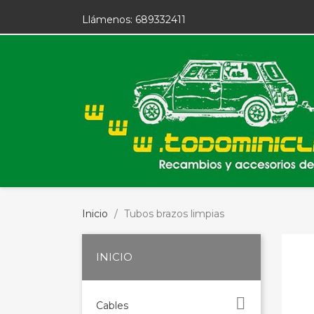
Llámenos:
689332411
Inicio
Tubos brazos limpias
INICIO

Cables