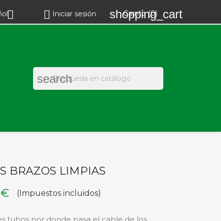
shopping_cart


Carrito
(0)
ñol
Iniciar sesión
search
S BRAZOS LIMPIAS
 €
(Impuestos incluidos)
res tubos por donde pasa el cable de los