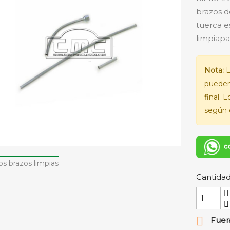
brazos d
tuerca e
limpiapa
Nota:
L
pueden
final. 
según e
Cantida

Fuera