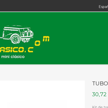
Espa
TUBO
30,72
Kit de t