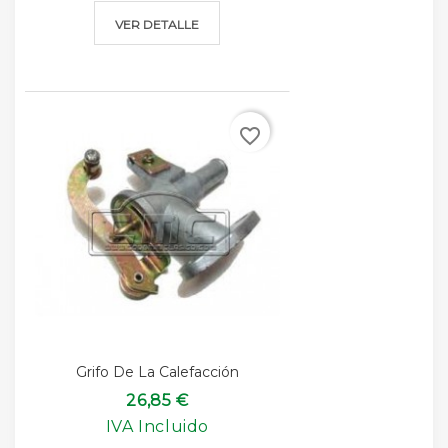
VER DETALLE
favorite_border
Grifo De La Calefacción
26,85 €
IVA Incluido