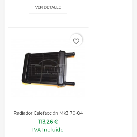
VER DETALLE
favorite_border
Radiador Calefacción Mk3 70-84
113,26 €
IVA Incluido