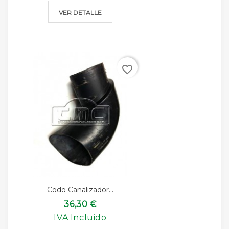
VER DETALLE
favorite_border
Codo Canalizador...
36,30 €
IVA Incluido