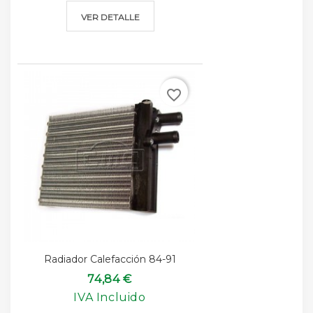
VER DETALLE
favorite_border
Radiador Calefacción 84-91
74,84 €
IVA Incluido