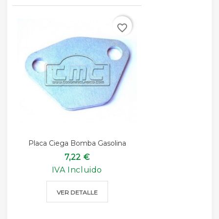
favorite_border
Placa Ciega Bomba Gasolina
7,22 €
IVA Incluido
VER DETALLE