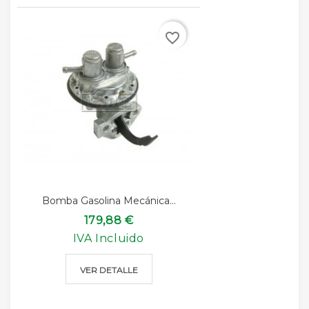
favorite_border
Bomba Gasolina Mecánica...
179,88 €
IVA Incluido
VER DETALLE