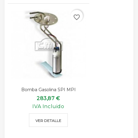
favorite_border
Bomba Gasolina SPI MPI
283,87 €
IVA Incluido
VER DETALLE