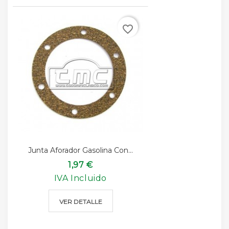
favorite_border
Junta Aforador Gasolina Con...
1,97 €
IVA Incluido
VER DETALLE