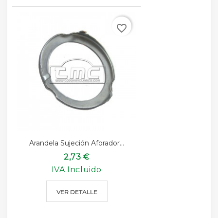
favorite_border
Arandela Sujeción Aforador...
2,73 €
IVA Incluido
VER DETALLE