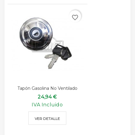
favorite_border
Tapón Gasolina No Ventilado
24,94 €
IVA Incluido
VER DETALLE