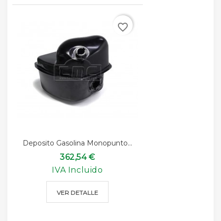
favorite_border
Deposito Gasolina Monopunto...
362,54 €
IVA Incluido
VER DETALLE