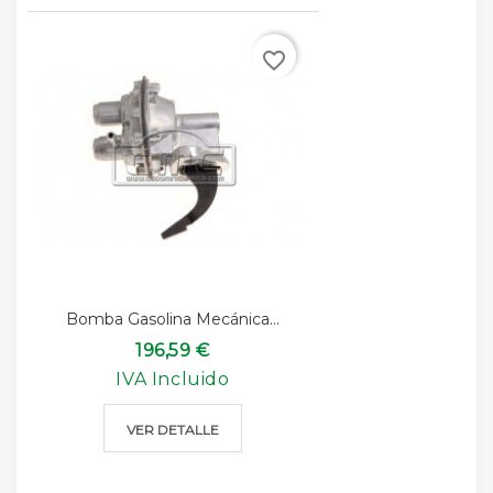
favorite_border
Bomba Gasolina Mecánica...
196,59 €
IVA Incluido
VER DETALLE