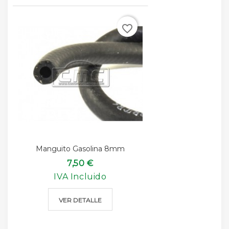
favorite_border
Manguito Gasolina 8mm
7,50 €
IVA Incluido
VER DETALLE