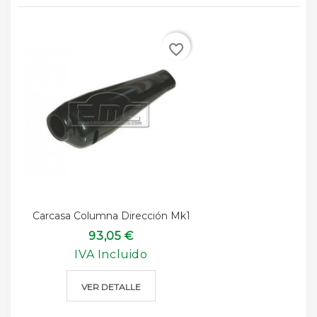
favorite_border
Carcasa Columna Dirección Mk1
93,05 €
IVA Incluido
VER DETALLE