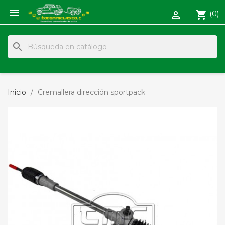

shopping_cart
(0)

search
Inicio
Cremallera dirección sportpack