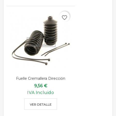
favorite_border
Fuelle Cremallera Dirección
9,56 €
IVA Incluido
VER DETALLE