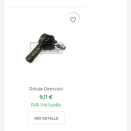
favorite_border
Rótula Dirección
9,11 €
IVA Incluido
VER DETALLE