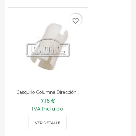
favorite_border
Casquillo Columna Dirección...
7,16 €
IVA Incluido
VER DETALLE