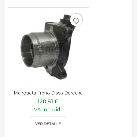
favorite_border
Mangueta Freno Disco Derecha
120,81 €
IVA Incluido
VER DETALLE