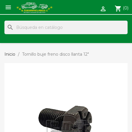

shopping_cart
(0)

search
Inicio
Tornillo buje freno disco llanta 12"