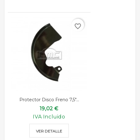
favorite_border
Protector Disco Freno 7,5"...
19,02 €
IVA Incluido
VER DETALLE