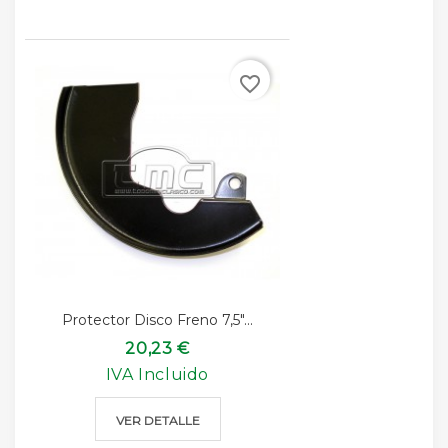
favorite_border
Protector Disco Freno 7,5"...
20,23 €
IVA Incluido
VER DETALLE