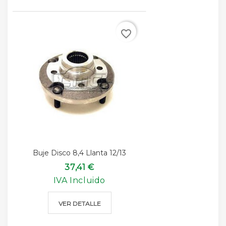
favorite_border
Buje Disco 8,4 Llanta 12/13
37,41 €
IVA Incluido
VER DETALLE