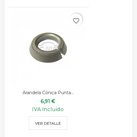
favorite_border
Arandela Cónica Punta...
6,91 €
IVA Incluido
VER DETALLE