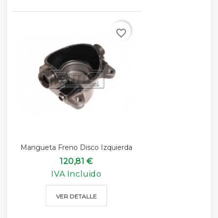
favorite_border
Mangueta Freno Disco Izquierda
120,81 €
IVA Incluido
VER DETALLE