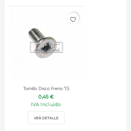
favorite_border
Tornillo Disco Freno 7,5
0,45 €
IVA Incluido
VER DETALLE