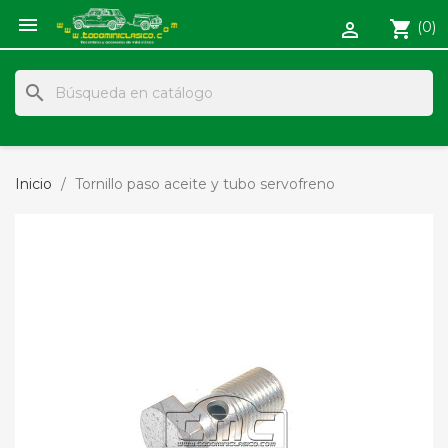

shopping_cart
(0)

search
Inicio
Tornillo paso aceite y tubo servofreno