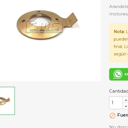
Arandela
motores
Nota:
L
pueden
final. 
según e
Cantida
Fuera

No dispo