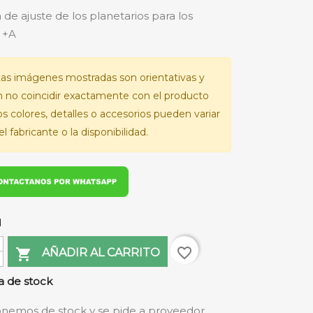
 de ajuste de los planetarios para los
 +A
as imágenes mostradas son orientativas y
 no coincidir exactamente con el producto
Los colores, detalles o accesorios pueden variar
l fabricante o la disponibilidad.
d
favorite_border

AÑADIR AL CARRITO
 de stock
nemos de stock y se pide a proveedor.