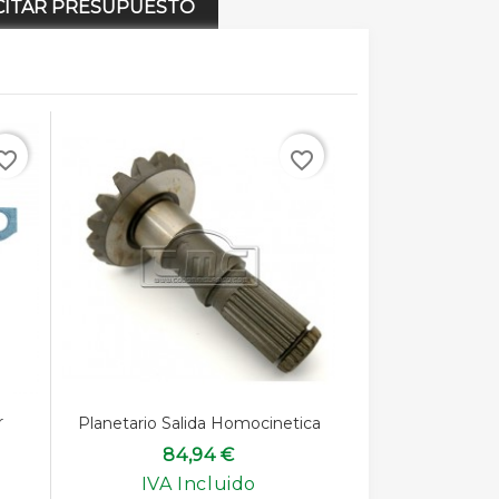
CITAR PRESUPUESTO
rite_border
favorite_border
r
Planetario Salida Homocinetica
84,94 €
IVA Incluido