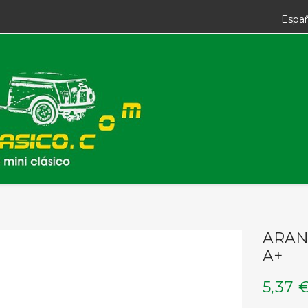
Espa
ARAN
A+
5,37 