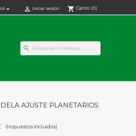
shopping_cart
Carrito
(0)


ñol
Iniciar sesión
search
DELA AJUSTE PLANETARIOS
€
(Impuestos incluidos)