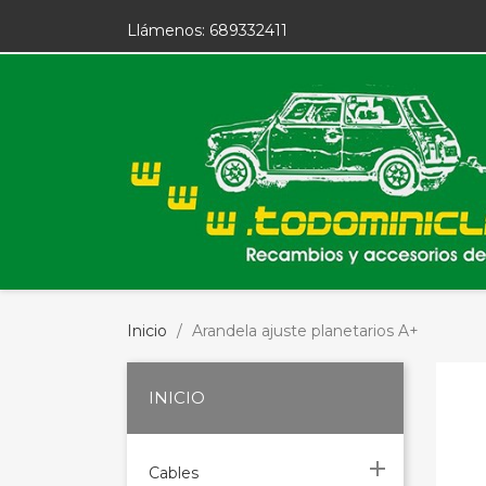
Llámenos:
689332411
Inicio
Arandela ajuste planetarios A+
INICIO

Cables