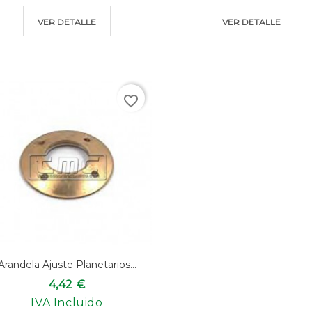
VER DETALLE
VER DETALLE
favorite_border
Arandela Ajuste Planetarios...
4,42 €
IVA Incluido