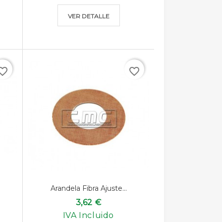
VER DETALLE
rite_border
favorite_border
Arandela Fibra Ajuste...
3,62 €
IVA Incluido