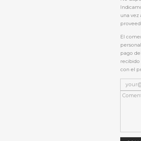
Indicamo
una vez 
proveedo
El comer
personal
pago del
recibido
con el p