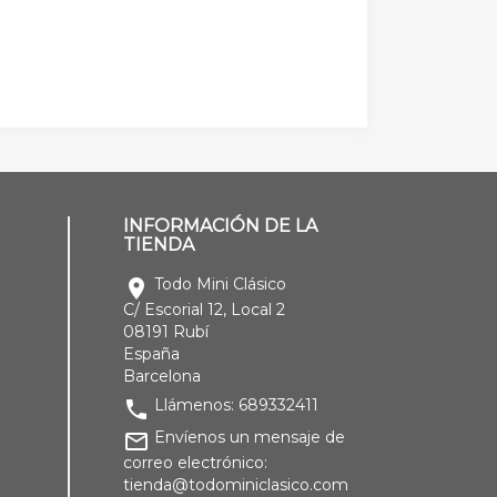
INFORMACIÓN DE LA
TIENDA
Todo Mini Clásico
location_on
C/ Escorial 12, Local 2
08191 Rubí
España
Barcelona
Llámenos:
689332411
phone
Envíenos un mensaje de
mail_outline
correo electrónico:
tienda@todominiclasico.com