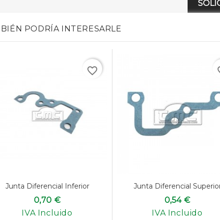
SOLI
BIÉN PODRÍA INTERESARLE
favorite_border
favo
Junta Diferencial Inferior
Junta Diferencial Superio
0,70 €
0,54 €
IVA Incluido
IVA Incluido