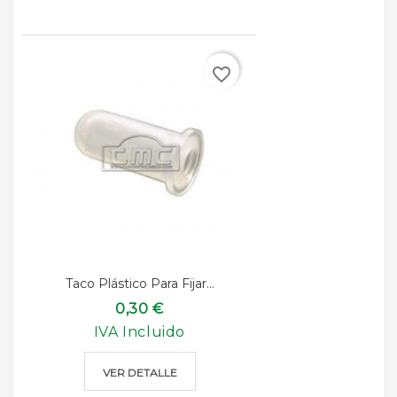
favorite_border
Taco Plástico Para Fijar...
0,30 €
IVA Incluido
VER DETALLE