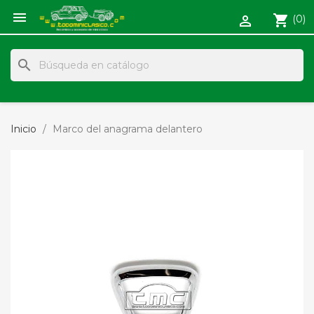

shopping_cart
(0)

search
Inicio
Marco del anagrama delantero