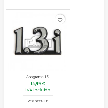
favorite_border
Anagrama 1.3i
14,99 €
IVA Incluido
VER DETALLE