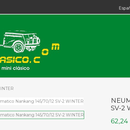
Espa
WINTER
NEUM
SV-2
62,24