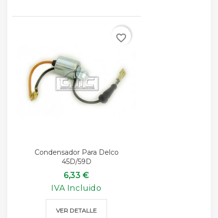
favorite_border
Condensador Para Delco
45D/59D
6,33 €
IVA Incluido
VER DETALLE