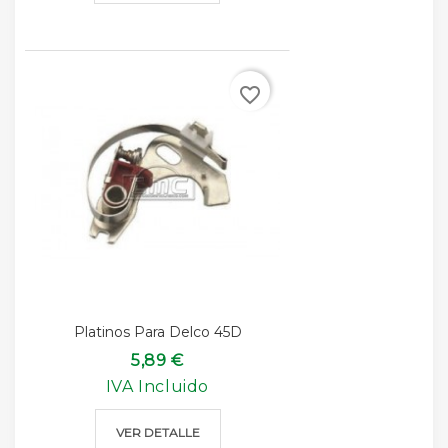
favorite_border
Platinos Para Delco 45D
5,89 €
IVA Incluido
VER DETALLE