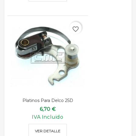
favorite_border
Platinos Para Delco 25D
6,70 €
IVA Incluido
VER DETALLE