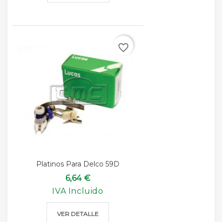
favorite_border
Platinos Para Delco 59D
6,64 €
IVA Incluido
VER DETALLE