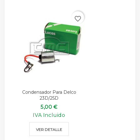
favorite_border
Condensador Para Delco
23D/25D
5,00 €
IVA Incluido
VER DETALLE