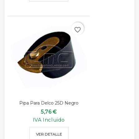
favorite_border
Pipa Para Delco 25D Negro
5,76 €
IVA Incluido
VER DETALLE