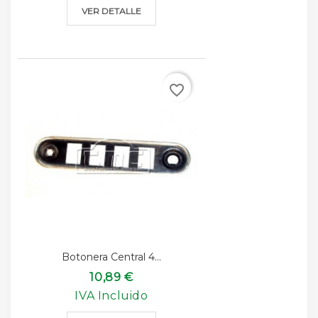
VER DETALLE
favorite_border
Botonera Central 4...
10,89 €
IVA Incluido