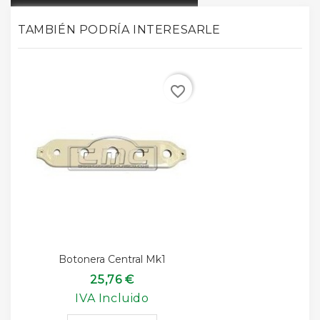
TAMBIÉN PODRÍA INTERESARLE
favorite_border
Botonera Central Mk1
25,76 €
IVA Incluido