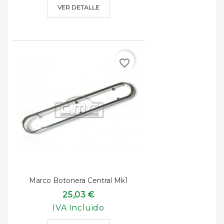
VER DETALLE
favorite_border
Marco Botonera Central Mk1
25,03 €
IVA Incluido