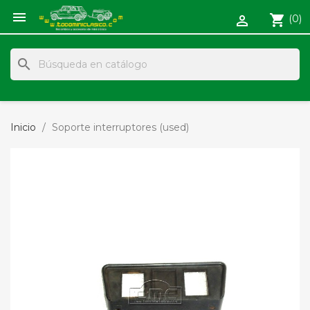

shopping_cart
(0)

search
Inicio
Soporte interruptores (used)