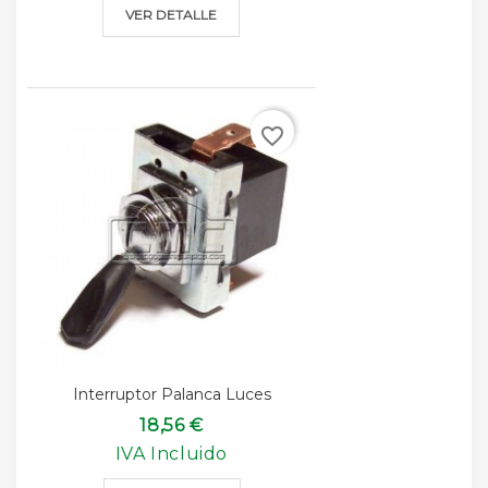
VER DETALLE
favorite_border
Interruptor Palanca Luces
18,56 €
IVA Incluido