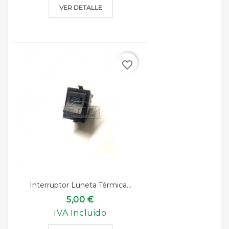
VER DETALLE
favorite_border
Interruptor Luneta Térmica...
5,00 €
IVA Incluido