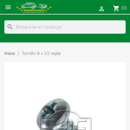

shopping_cart
(0)

search
Inicio
Tornillo 8 x 1/2 rejilla