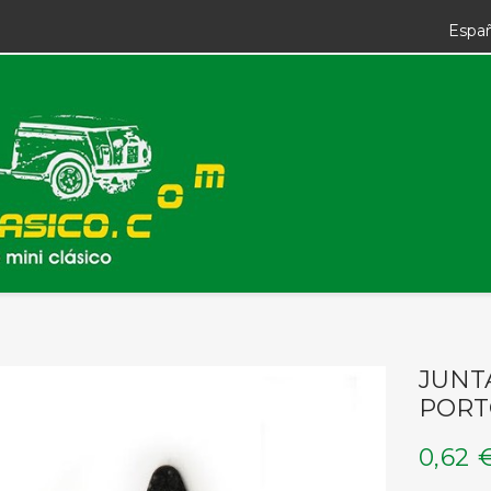
Espa
JUNT
POR
0,62 