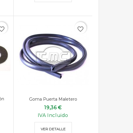
rite_border
favorite_border
ón
Goma Puerta Maletero
19,36 €
IVA Incluido
VER DETALLE