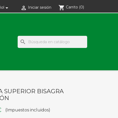
shopping_cart
Carrito
(0)


ñol
Iniciar sesión
search
A SUPERIOR BISAGRA
TÓN
€
(Impuestos incluidos)