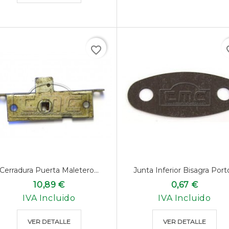
favorite_border
favo
Cerradura Puerta Maletero...
Junta Inferior Bisagra Port
10,89 €
0,67 €
IVA Incluido
IVA Incluido
VER DETALLE
VER DETALLE