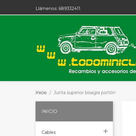
Llámenos:
689332411
Inicio
Junta superior bisagra portón
INICIO

Cables