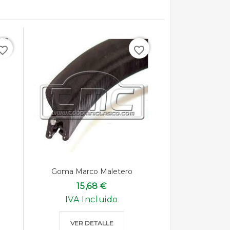
rite_border
favorite_border
Goma Marco Maletero
15,68 €
IVA Incluido
VER DETALLE