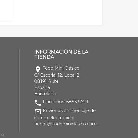
INFORMACIÓN DE LA
TIENDA
Todo Mini Clásico
location_on
C/ Escorial 12, Local 2
08191 Rubí
España
Barcelona
Llámenos:
689332411
phone
Envíenos un mensaje de
mail_outline
correo electrónico:
tienda@todominiclasico.com
p™