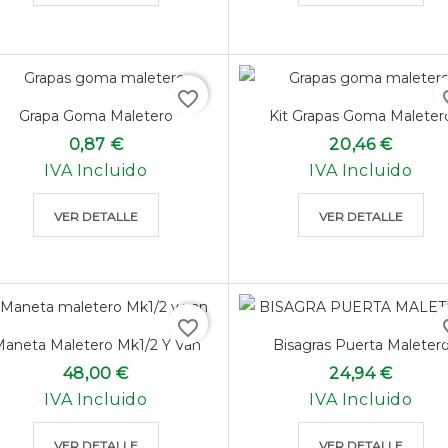
favorite_border
favo
Grapa Goma Maletero
Kit Grapas Goma Maleter
0,87 €
20,46 €
IVA Incluido
IVA Incluido
VER DETALLE
VER DETALLE
favorite_border
favo
aneta Maletero Mk1/2 Y Van
Bisagras Puerta Maleter
48,00 €
24,94 €
IVA Incluido
IVA Incluido
VER DETALLE
VER DETALLE