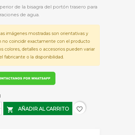
perior de la bisagra del portón trasero para
ltraciones de agua.
as imágenes mostradas son orientativas y
 no coincidir exactamente con el producto
Los colores, detalles o accesorios pueden variar
l fabricante o la disponibilidad.
d
favorite_border

AÑADIR AL CARRITO