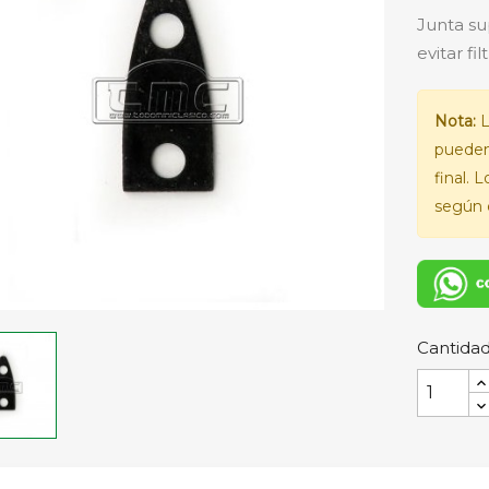
Junta su
evitar fi
Nota:
L
pueden
final. 
según e
Cantida