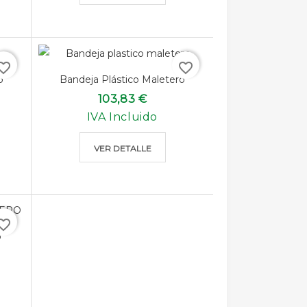
rite_border
favorite_border
o
Bandeja Plástico Maletero
103,83 €
IVA Incluido
VER DETALLE
rite_border
o