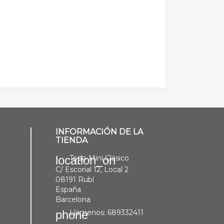
INFORMACIÓN DE LA
TIENDA
Todo Mini Clásico
location_on
C/ Escorial 12, Local 2
08191 Rubí
España
Barcelona
Llámenos:
689332411
phone