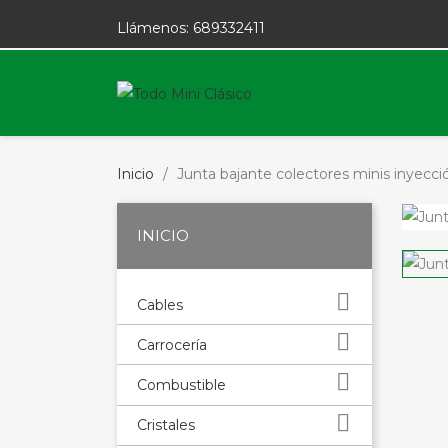
Llámenos:
689332411
Inicio
Junta bajante colectores minis inyecci
INICIO

Cables

Carrocería

Combustible

Cristales