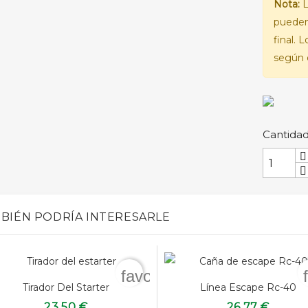
Nota:
L
pueden
final. 
según e
Cantida
BIÉN PODRÍA INTERESARLE
favorite_border
Tirador Del Starter
Línea Escape Rc-40
23,50 €
26,77 €