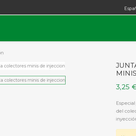
Espa
ón
JUNT
MINI
3,25 
Especial
del cole
inyecció