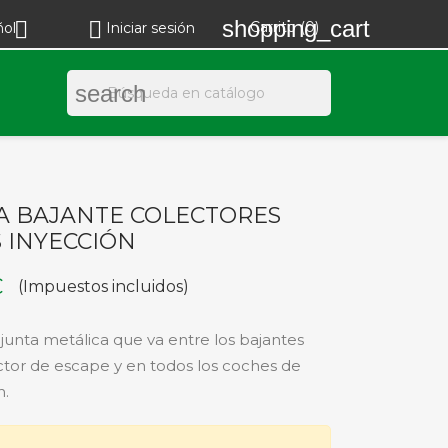
shopping_cart


Carrito
(0)
ñol
Iniciar sesión
search
A BAJANTE COLECTORES
S INYECCIÓN
€
(Impuestos incluidos)
 junta metálica que va entre los bajantes
ctor de escape y en todos los coches de
n.