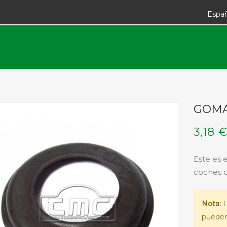
Espa
GOMA
3,18 
Este es e
coches d
Nota:
L
pueden