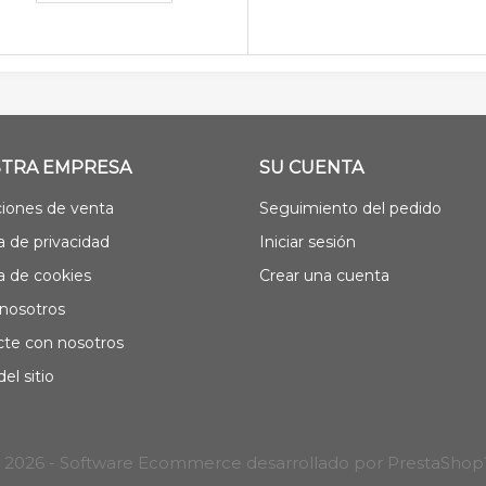
TRA EMPRESA
SU CUENTA
iones de venta
Seguimiento del pedido
ca de privacidad
Iniciar sesión
ca de cookies
Crear una cuenta
nosotros
te con nosotros
el sitio
 2026 - Software Ecommerce desarrollado por PrestaSho