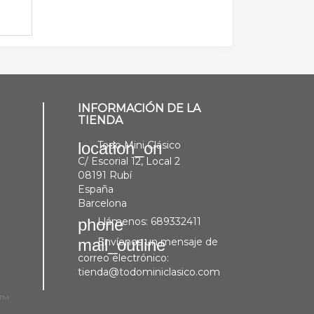
INFORMACIÓN DE LA
TIENDA
Todo Mini Clásico
location_on
C/ Escorial 12, Local 2
08191 Rubí
España
Barcelona
Llámenos:
689332411
phone
Envíenos un mensaje de
mail_outline
correo electrónico:
tienda@todominiclasico.com
p™