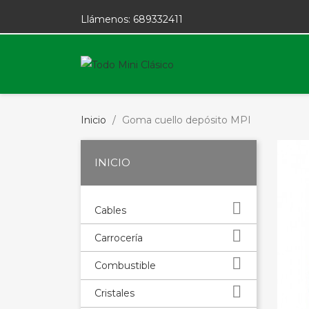
Llámenos:
689332411
Inicio
Goma cuello depósito MPI
INICIO

Cables

Carrocería

Combustible

Cristales