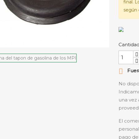
final. 
según e
Cantida

Fuera
No dispo
Indicamo
una vez 
proveedo
El comer
personal
pago del