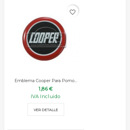
favorite_border
Emblema Cooper Para Pomo...
1,86 €
IVA Incluido
VER DETALLE