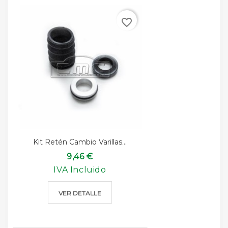
favorite_border
Kit Retén Cambio Varillas...
9,46 €
IVA Incluido
VER DETALLE