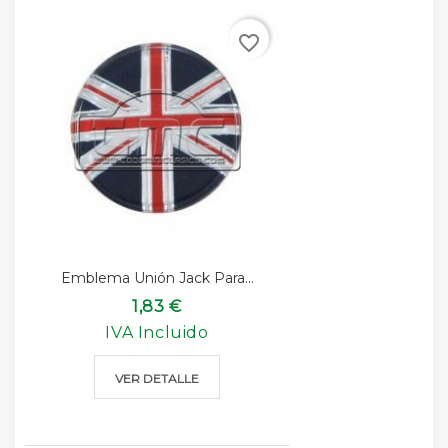
favorite_border
Emblema Unión Jack Para...
1,83 €
IVA Incluido
VER DETALLE