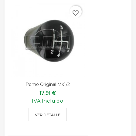
favorite_border
Pomo Original Mk1/2
17,91 €
IVA Incluido
VER DETALLE