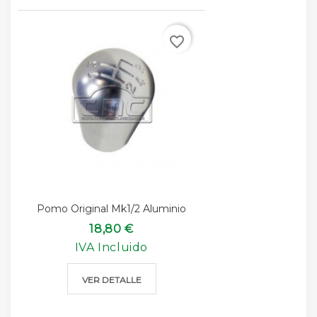
favorite_border
Pomo Original Mk1/2 Aluminio
18,80 €
IVA Incluido
VER DETALLE