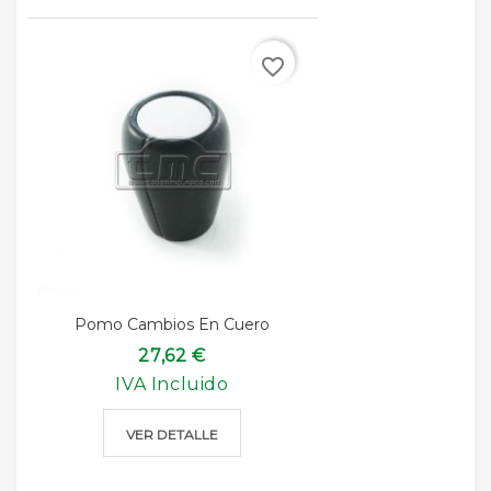
favorite_border
Pomo Cambios En Cuero
27,62 €
IVA Incluido
VER DETALLE