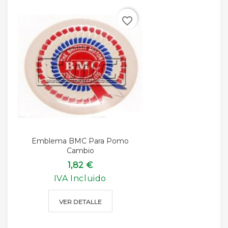
favorite_border
Emblema BMC Para Pomo
Cambio
1,82 €
IVA Incluido
VER DETALLE