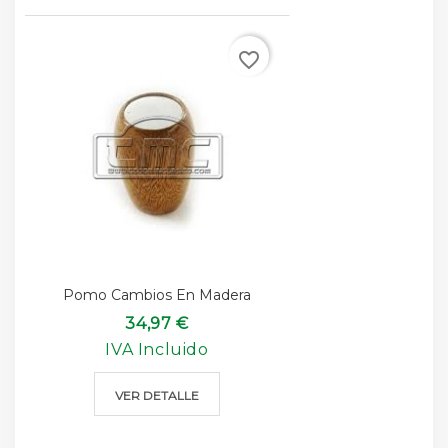
favorite_border
Pomo Cambios En Madera
34,97 €
IVA Incluido
VER DETALLE