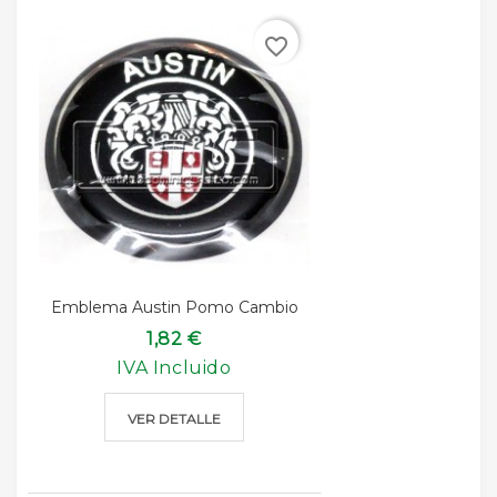
favorite_border
Emblema Austin Pomo Cambio
1,82 €
IVA Incluido
VER DETALLE