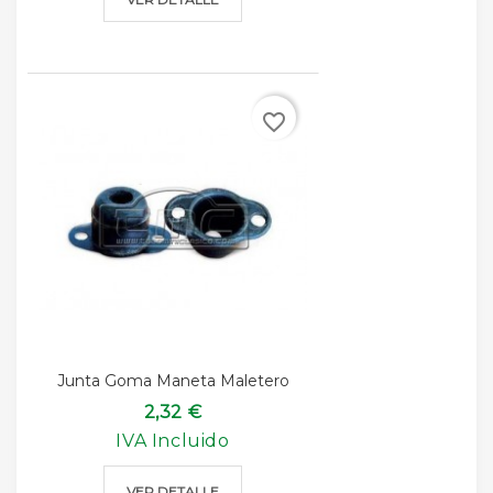
favorite_border
Junta Goma Maneta Maletero
2,32 €
IVA Incluido
VER DETALLE