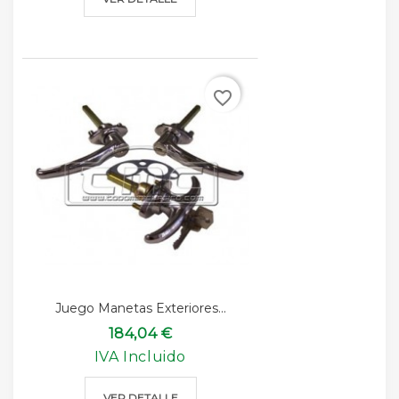
favorite_border
Juego Manetas Exteriores...
184,04 €
IVA Incluido
VER DETALLE