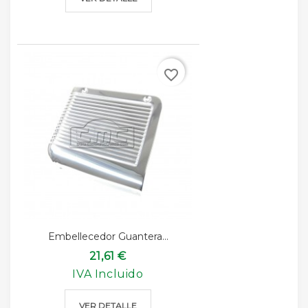
favorite_border
Embellecedor Guantera...
21,61 €
IVA Incluido
VER DETALLE