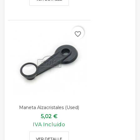
favorite_border
Maneta Alzacristales (used)
5,02 €
IVA Incluido
VER DETALLE