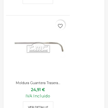
favorite_border
Moldura Guantera Trasera...
24,91 €
IVA Incluido
VER DETALLE