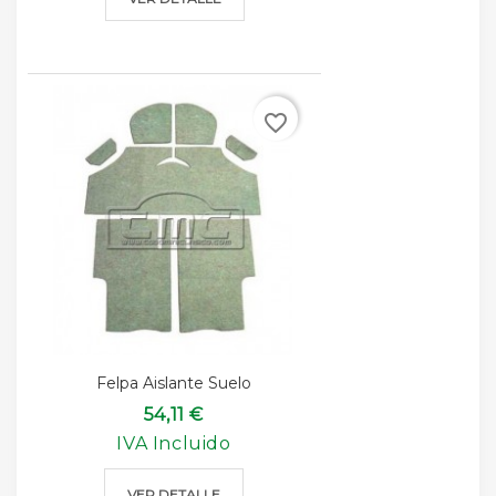
favorite_border
Felpa Aislante Suelo
54,11 €
IVA Incluido
VER DETALLE