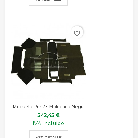
favorite_border
Moqueta Pre 73 Moldeada Negra
342,45 €
IVA Incluido
VER DETALLE