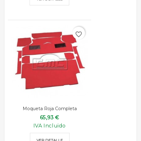
favorite_border
Moqueta Roja Completa
65,93 €
IVA Incluido
VER DETALLE