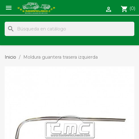

shopping_cart
(0)

search
Inicio
Moldura guantera trasera izquierda