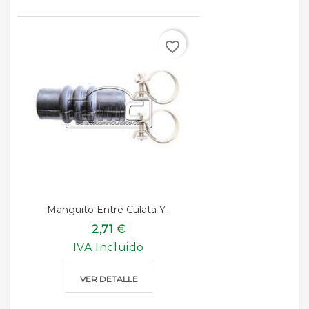
favorite_border
Manguito Entre Culata Y...
2,71 €
IVA Incluido
VER DETALLE