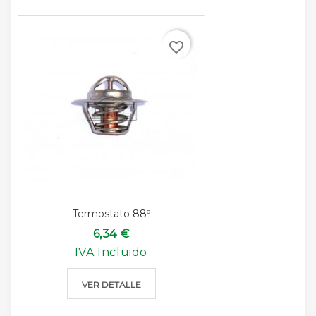
favorite_border
Termostato 88º
6,34 €
IVA Incluido
VER DETALLE