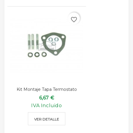
favorite_border
Kit Montaje Tapa Termostato
6,67 €
IVA Incluido
VER DETALLE