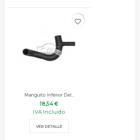
favorite_border
Manguito Inferior Del...
18,54 €
IVA Incluido
VER DETALLE