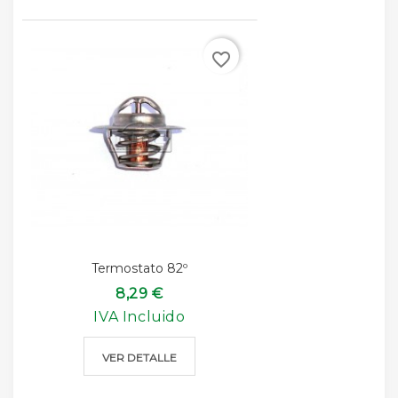
favorite_border
Termostato 82º
8,29 €
IVA Incluido
VER DETALLE