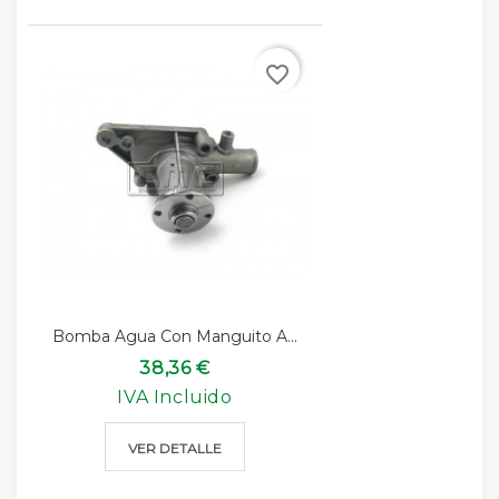
favorite_border
Bomba Agua Con Manguito A...
38,36 €
IVA Incluido
VER DETALLE