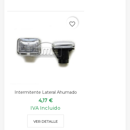
favorite_border
Intermitente Lateral Ahumado
4,17 €
IVA Incluido
VER DETALLE