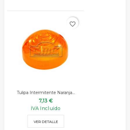
favorite_border
Tulipa Intermitente Naranja...
7,13 €
IVA Incluido
VER DETALLE