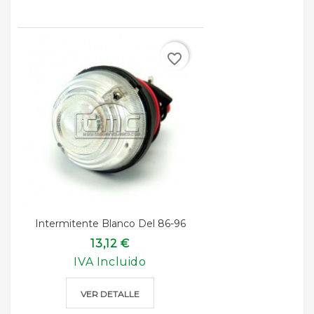
favorite_border
Intermitente Blanco Del 86-96
13,12 €
IVA Incluido
VER DETALLE