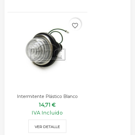
favorite_border
Intermitente Plástico Blanco
14,71 €
IVA Incluido
VER DETALLE