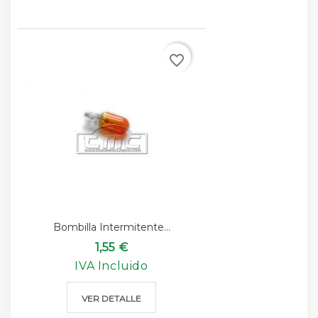
favorite_border
Bombilla Intermitente...
1,55 €
IVA Incluido
VER DETALLE