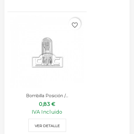
favorite_border
Bombilla Posición /...
0,83 €
IVA Incluido
VER DETALLE