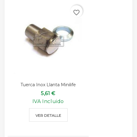
favorite_border
Tuerca Inox Llanta Minilife
5,61 €
IVA Incluido
VER DETALLE