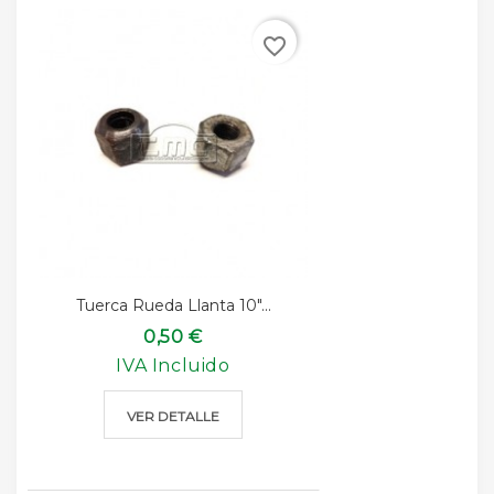
favorite_border
Tuerca Rueda Llanta 10"...
0,50 €
IVA Incluido
VER DETALLE