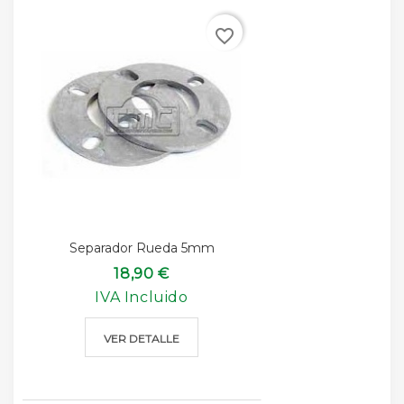
favorite_border
Separador Rueda 5mm
18,90 €
IVA Incluido
VER DETALLE