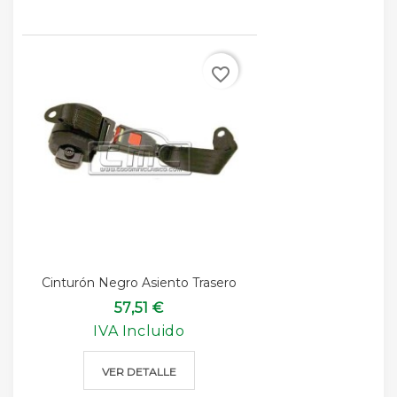
favorite_border
Cinturón Negro Asiento Trasero
57,51 €
IVA Incluido
VER DETALLE