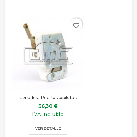
favorite_border
Cerradura Puerta Copiloto...
36,30 €
IVA Incluido
VER DETALLE