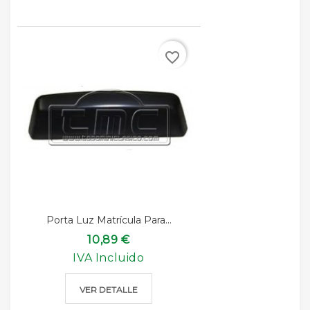
favorite_border
Porta Luz Matrícula Para...
10,89 €
IVA Incluido
VER DETALLE