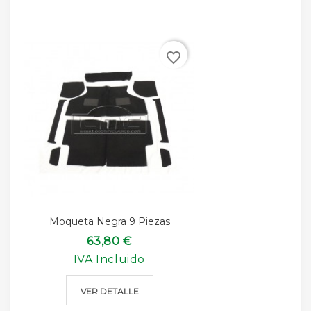
favorite_border
Moqueta Negra 9 Piezas
63,80 €
IVA Incluido
VER DETALLE