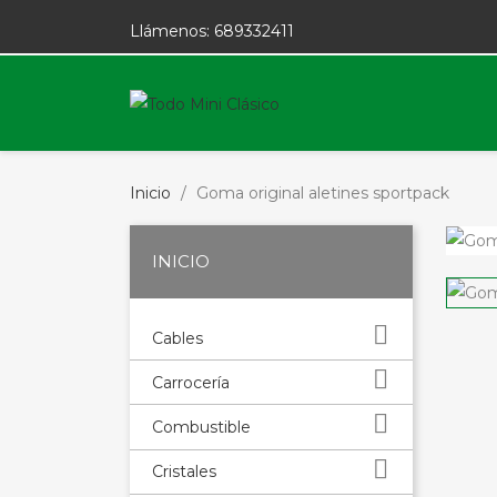
Llámenos:
689332411
Inicio
Goma original aletines sportpack
INICIO

Cables

Carrocería

Combustible

Cristales