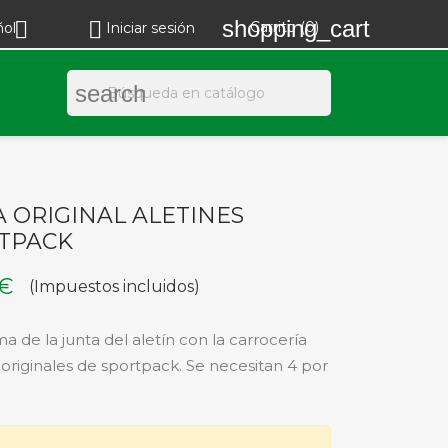
shopping_cart


Carrito
(0)
ñol
Iniciar sesión
search
 ORIGINAL ALETINES
TPACK
 €
(Impuestos incluidos)
a de la junta del aletín con la carrocería
, originales de sportpack. Se necesitan 4 por