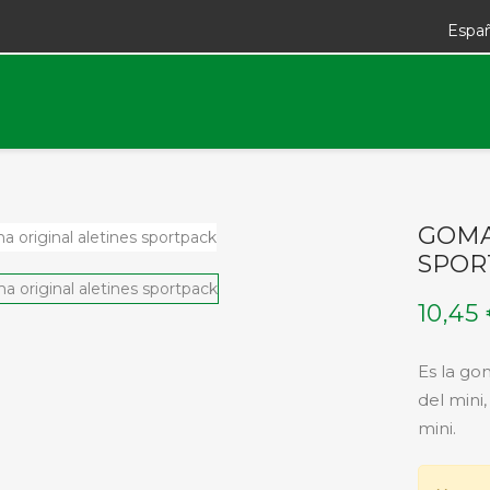
Espa
GOMA
SPOR
10,45
Es la gom
del mini
mini.