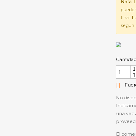
Nota:
L
pueden
final. 
según e
Cantida

Fuera
No dispo
Indicamo
una vez 
proveedo
El comer