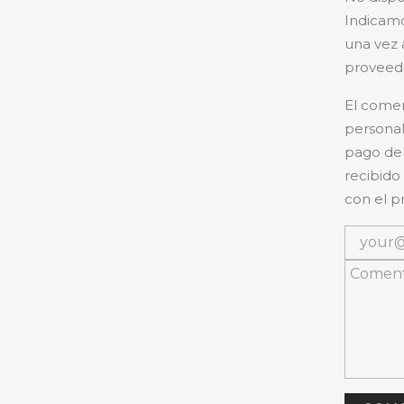
Indicamo
una vez 
proveedo
El comer
personal
pago del
recibido
con el p