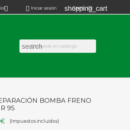
shopping_cart


Carrito
(0)
ñol
Iniciar sesión
search
REPARACIÓN BOMBA FRENO
R 95
 €
(Impuestos incluidos)