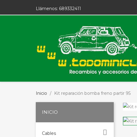
Llámenos:
689332411
Inicio
Kit reparación bomba freno partir 95
INICIO

Cables