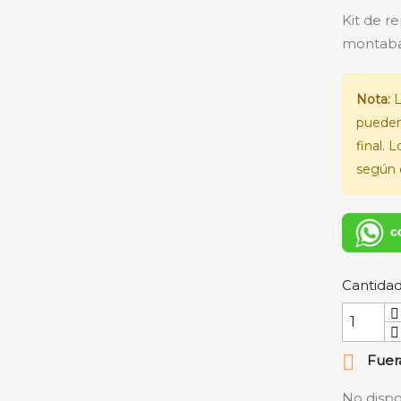
Kit de r
montaban
Nota:
L
pueden
final. 
según e
Cantida

Fuera
No dispo