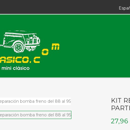
Espa
KIT 
PARTI
27,96