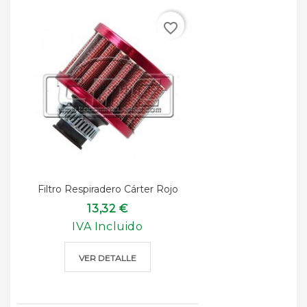
favorite_border
Filtro Respiradero Cárter Rojo
13,32 €
IVA Incluido
VER DETALLE