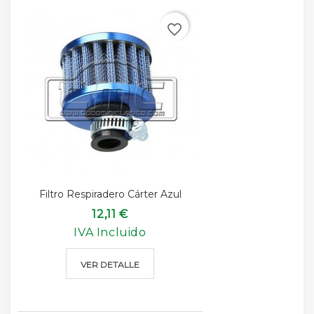
favorite_border
Filtro Respiradero Cárter Azul
12,11 €
IVA Incluido
VER DETALLE