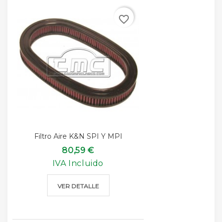
favorite_border
Filtro Aire K&n SPI Y MPI
80,59 €
IVA Incluido
VER DETALLE