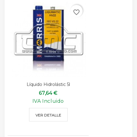
favorite_border
Líquido Hidrolástic 5l
67,64 €
IVA Incluido
VER DETALLE