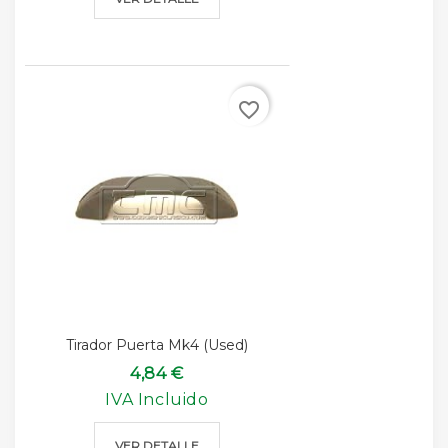
favorite_border
Tirador Puerta Mk4 (used)
4,84 €
IVA Incluido
VER DETALLE