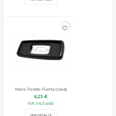
favorite_border
Marco Pestillo Puerta (used)
6,23 €
IVA Incluido
VER DETALLE