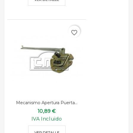
favorite_border
Mecanismo Apertura Puerta...
10,89 €
IVA Incluido
VER DETALLE