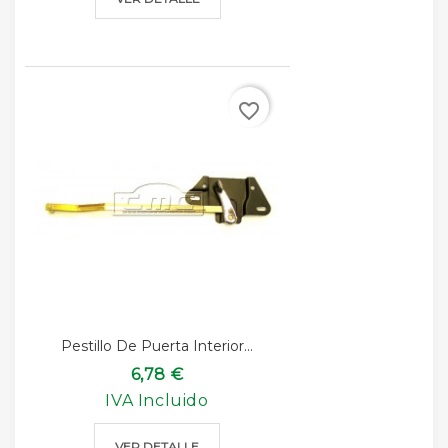
favorite_border
Pestillo De Puerta Interior...
6,78 €
IVA Incluido
VER DETALLE