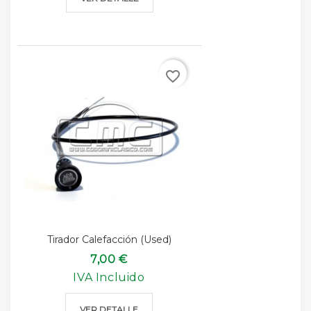
favorite_border
Tirador Calefacción (used)
7,00 €
IVA Incluido
VER DETALLE