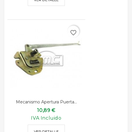
favorite_border
Mecanismo Apertura Puerta...
10,89 €
IVA Incluido
VER DETALLE