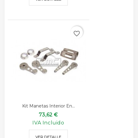
favorite_border
Kit Manetas Interior En...
73,62 €
IVA Incluido
VER DETALLE