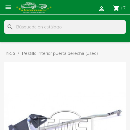

shopping_cart
(0)

search
Inicio
Pestillo interior puerta derecha (used)