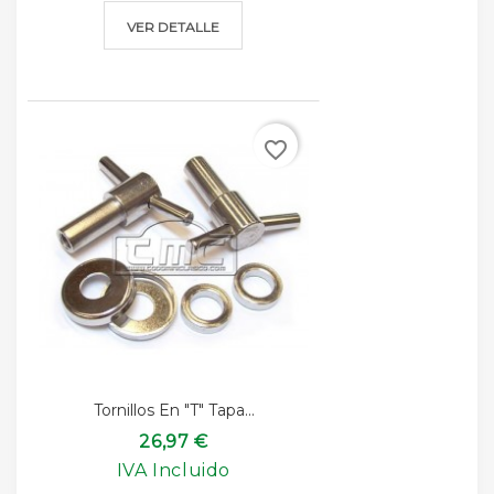
VER DETALLE
favorite_border
Tornillos En "T" Tapa...
26,97 €
IVA Incluido