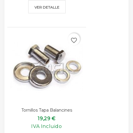
VER DETALLE
favorite_border
Tornillos Tapa Balancines
19,29 €
IVA Incluido