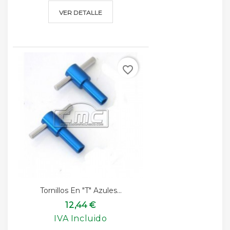
VER DETALLE
favorite_border
Tornillos En "T" Azules...
12,44 €
IVA Incluido