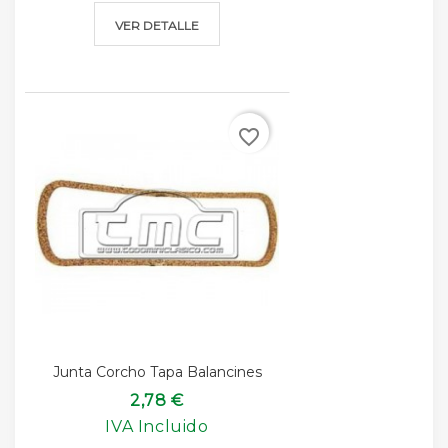
VER DETALLE
favorite_border
Junta Corcho Tapa Balancines
2,78 €
IVA Incluido