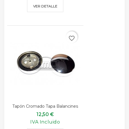
VER DETALLE
favorite_border
Tapón Cromado Tapa Balancines
12,50 €
IVA Incluido