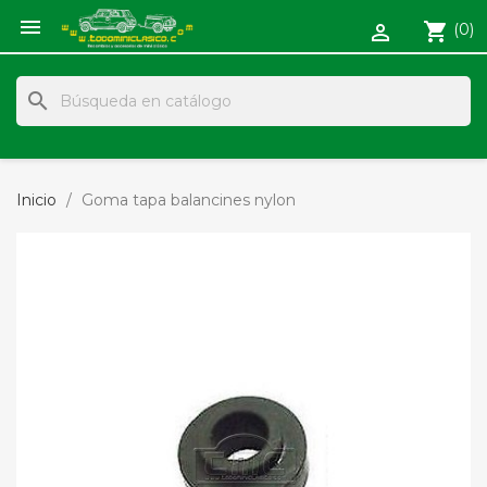

shopping_cart
(0)

search
Inicio
Goma tapa balancines nylon