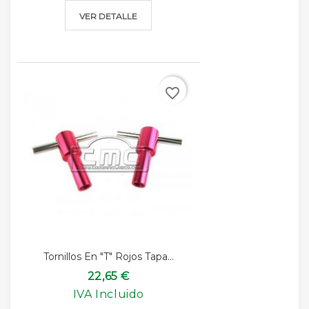
VER DETALLE
favorite_border
Tornillos En "T" Rojos Tapa...
22,65 €
IVA Incluido