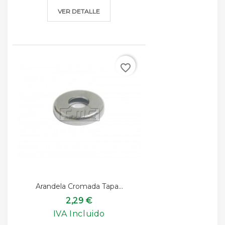
VER DETALLE
favorite_border
Arandela Cromada Tapa...
2,29 €
IVA Incluido