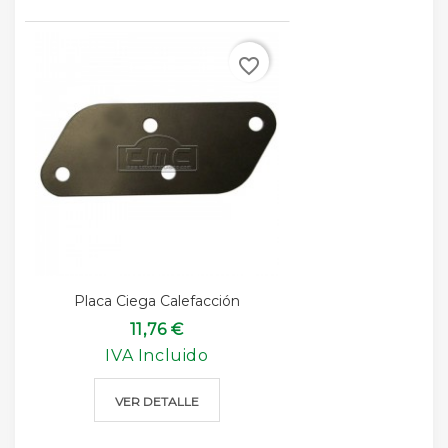
favorite_border
Placa Ciega Calefacción
11,76 €
IVA Incluido
VER DETALLE