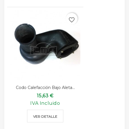
favorite_border
Codo Calefacción Bajo Aleta...
15,63 €
IVA Incluido
VER DETALLE