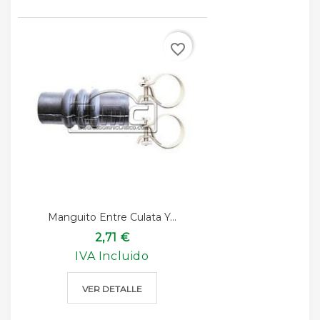
favorite_border
Manguito Entre Culata Y...
2,71 €
IVA Incluido
VER DETALLE