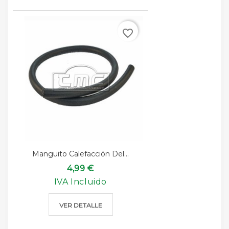
favorite_border
Manguito Calefacción Del...
4,99 €
IVA Incluido
VER DETALLE