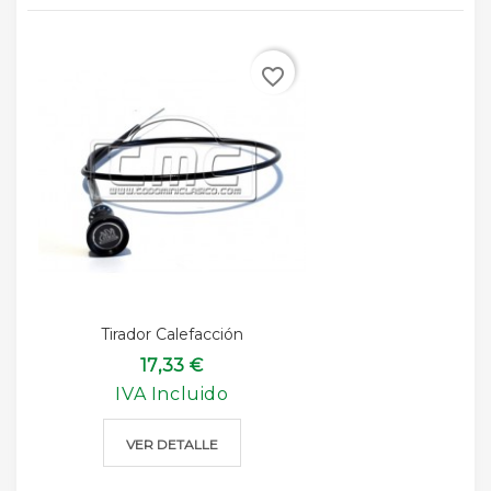
favorite_border
Tirador Calefacción
17,33 €
IVA Incluido
VER DETALLE