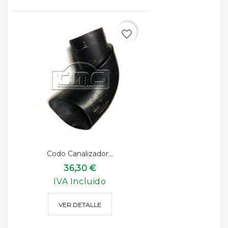
favorite_border
Codo Canalizador...
36,30 €
IVA Incluido
VER DETALLE