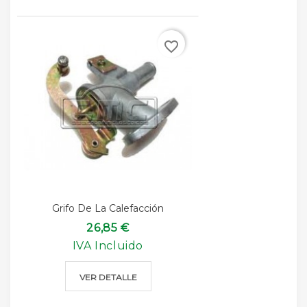
favorite_border
Grifo De La Calefacción
26,85 €
IVA Incluido
VER DETALLE