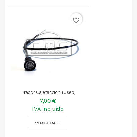
favorite_border
Tirador Calefacción (used)
7,00 €
IVA Incluido
VER DETALLE