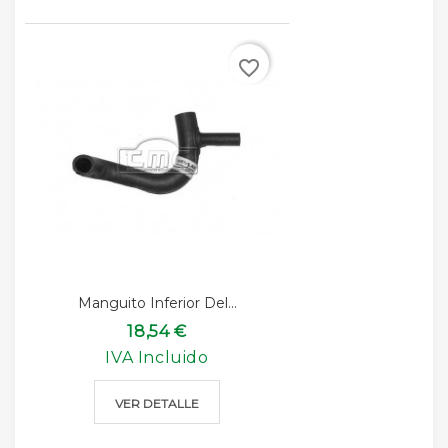
favorite_border
Manguito Inferior Del...
18,54 €
IVA Incluido
VER DETALLE