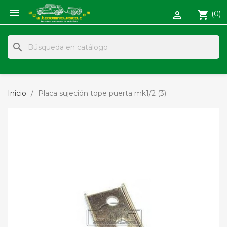

shopping_cart
(0)

search
Inicio
Placa sujeción tope puerta mk1/2 (3)