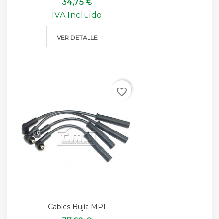
34,75 €
IVA Incluido
VER DETALLE
favorite_border
Cables Bujía MPI