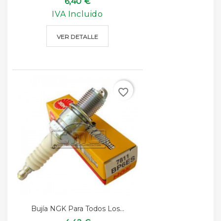
6,40 €
IVA Incluido
VER DETALLE
favorite_border
Bujía NGK Para Todos Los...