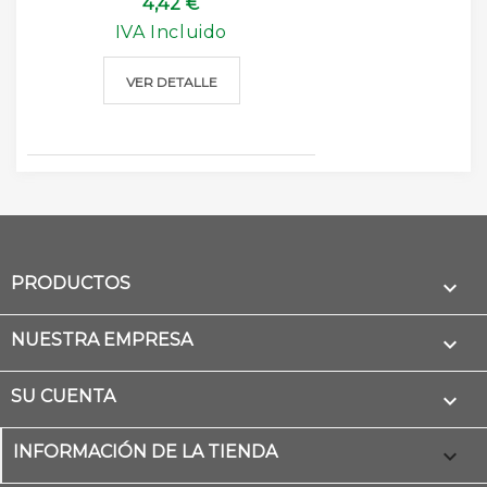
4,42 €
IVA Incluido
VER DETALLE
PRODUCTOS

NUESTRA EMPRESA

SU CUENTA

INFORMACIÓN DE LA TIENDA
keyboard_arrow_down