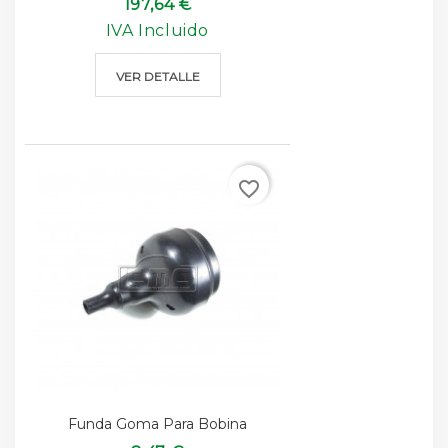
197,64 €
IVA Incluido
VER DETALLE
favorite_border
Funda Goma Para Bobina