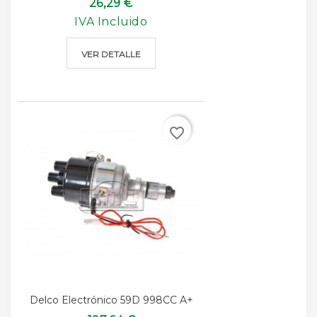
26,29 €
IVA Incluido
VER DETALLE
favorite_border
Delco Electrónico 59D 998CC A+