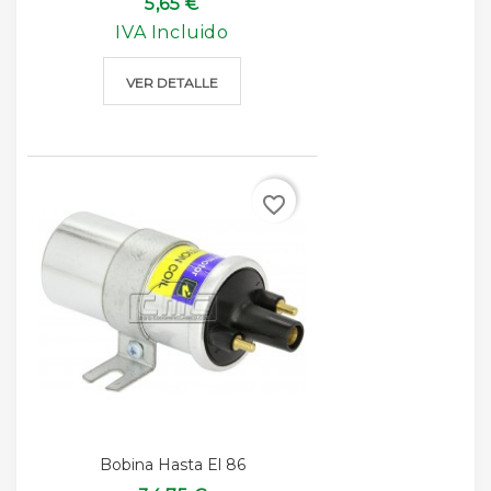
5,65 €
IVA Incluido
VER DETALLE
favorite_border
Bobina Hasta El 86