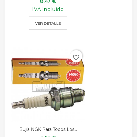
8,47 €
IVA Incluido
VER DETALLE
favorite_border
Bujía NGK Para Todos Los...