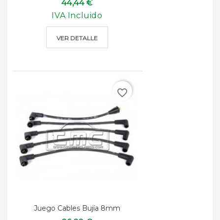
44,44 €
IVA Incluido
VER DETALLE
favorite_border
Juego Cables Bujía 8mm