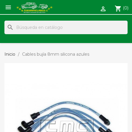

shopping_cart
(0)

search
Inicio
Cables bujía 8mm silicona azules