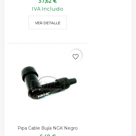
37,62 €
IVA Incluido
VER DETALLE
favorite_border
Pipa Cable Bujía NGK Negro