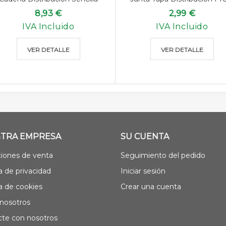
8,93 €
2,99 €
IVA Incluido
IVA Incluido
VER DETALLE
VER DETALLE
TRA EMPRESA
SU CUENTA
iones de venta
Seguimiento del pedido
ca de privacidad
Iniciar sesión
ca de cookies
Crear una cuenta
nosotros
te con nosotros