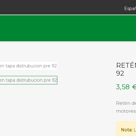
Espa
RETÉ
92
3,58 
Retén de
motores 
Nota:
L