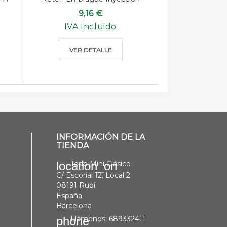
9,16 €
IVA Incluido
VER DETALLE
INFORMACIÓN DE LA
TIENDA
Todo Mini Clásico
location_on
C/ Escorial 12, Local 2
08191 Rubí
España
Barcelona
Llámenos:
689332411
phone