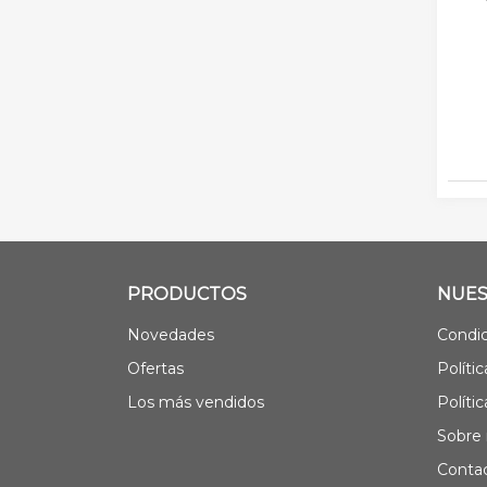
PRODUCTOS
NUES
Novedades
Condic
Ofertas
Políti
Los más vendidos
Políti
Sobre 
Contac