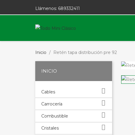
Llámenos:
689332411
Inicio
Retén tapa distribución pre 92
INICIO

Cables

Carrocería

Combustible

Cristales