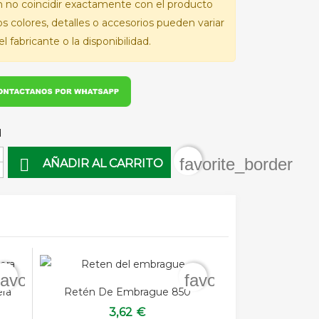
 no coincidir exactamente con el producto
Los colores, detalles o accesorios pueden variar
l fabricante o la disponibilidad.
d
favorite_border

AÑADIR AL CARRITO
favorite_border
favorite_border
ra
Retén De Embrague 850
3,62 €