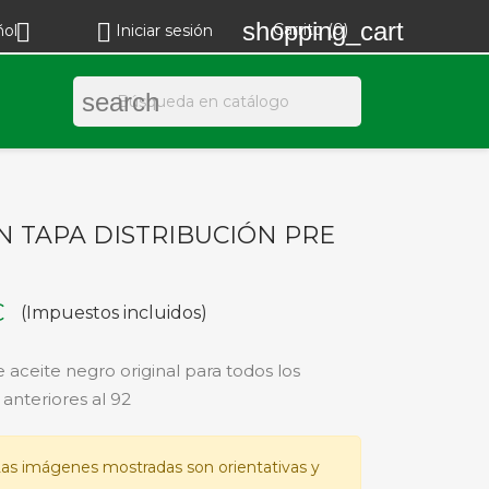
shopping_cart


Carrito
(0)
ñol
Iniciar sesión
search
N TAPA DISTRIBUCIÓN PRE
€
(Impuestos incluidos)
 aceite negro original para todos los
anteriores al 92
as imágenes mostradas son orientativas y