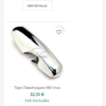
VER DETALLE
favorite_border
Tope Parachoques Mk1 Inox
32,10 €
IVA Incluido