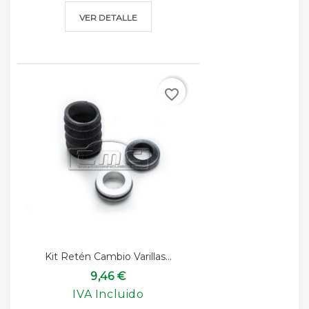
VER DETALLE
favorite_border
Kit Retén Cambio Varillas...
9,46 €
IVA Incluido