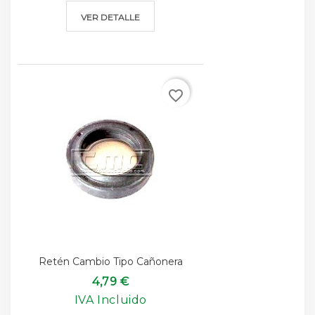
VER DETALLE
favorite_border
Retén Cambio Tipo Cañonera
4,79 €
IVA Incluido