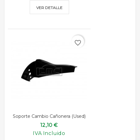
VER DETALLE
favorite_border
Soporte Cambio Cañonera (used)
12,10 €
IVA Incluido