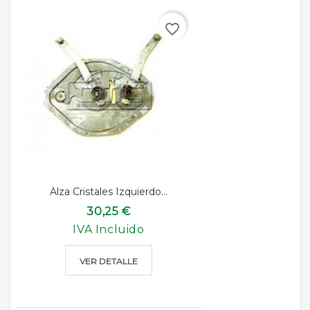
favorite_border
Alza Cristales Izquierdo...
30,25 €
IVA Incluido
VER DETALLE