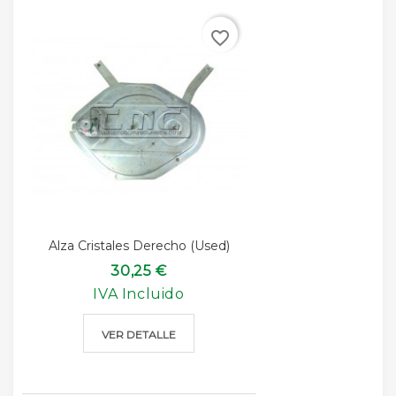
favorite_border
Alza Cristales Derecho (used)
30,25 €
IVA Incluido
VER DETALLE