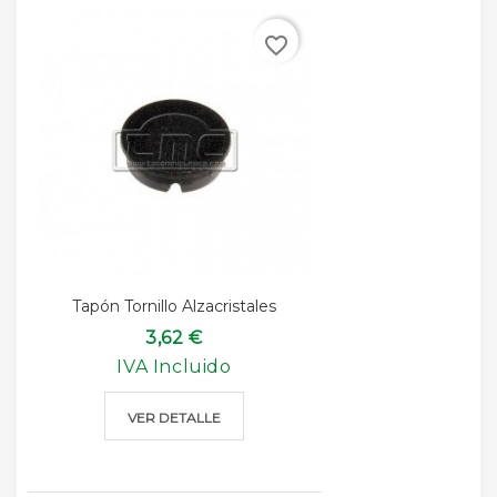
favorite_border
Tapón Tornillo Alzacristales
3,62 €
IVA Incluido
VER DETALLE