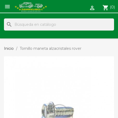

shopping_cart
(0)

search
Inicio
Tornillo maneta alzacristales rover