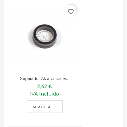
favorite_border
Separador Alza Cristales...
2,42 €
IVA Incluido
VER DETALLE