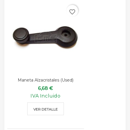
favorite_border
Maneta Alzacristales (used)
6,68 €
IVA Incluido
VER DETALLE