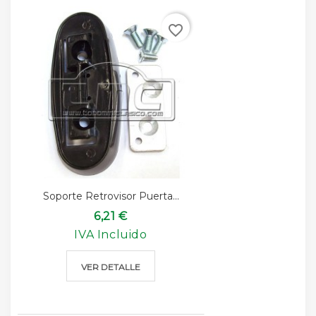
favorite_border
Soporte Retrovisor Puerta...
6,21 €
IVA Incluido
VER DETALLE