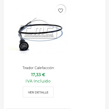
favorite_border
Tirador Calefacción
17,33 €
IVA Incluido
VER DETALLE