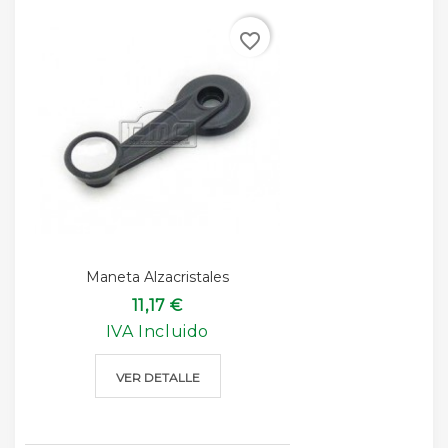
favorite_border
Maneta Alzacristales
11,17 €
IVA Incluido
VER DETALLE