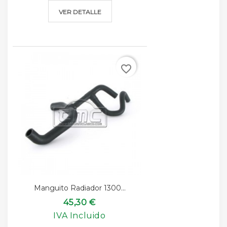
VER DETALLE
favorite_border
Manguito Radiador 1300...
45,30 €
IVA Incluido