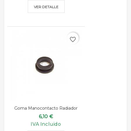
VER DETALLE
favorite_border
Goma Manocontacto Radiador
6,10 €
IVA Incluido