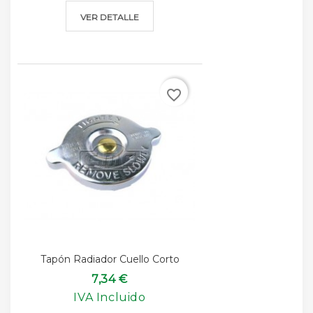
VER DETALLE
favorite_border
Tapón Radiador Cuello Corto
7,34 €
IVA Incluido