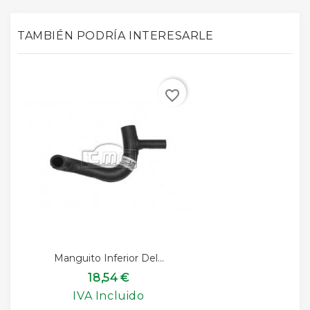
TAMBIÉN PODRÍA INTERESARLE
favorite_border
Manguito Inferior Del...
18,54 €
IVA Incluido