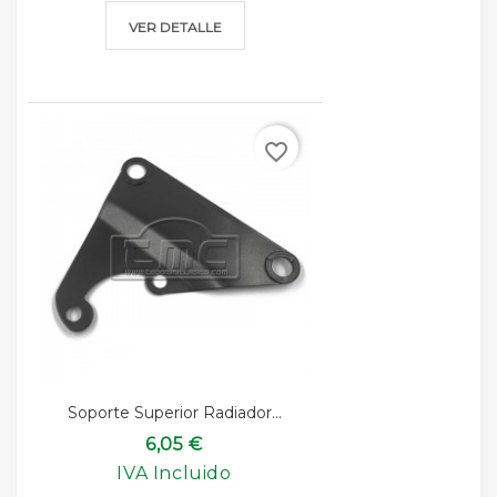
VER DETALLE
favorite_border
Soporte Superior Radiador...
6,05 €
IVA Incluido