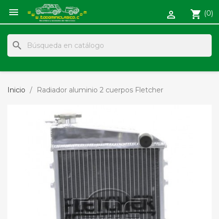

shopping_cart
(0)

search
Inicio
Radiador aluminio 2 cuerpos Fletcher