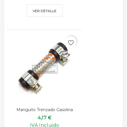
VER DETALLE
favorite_border
Manguito Trenzado Gasolina
4,17 €
IVA Incluido