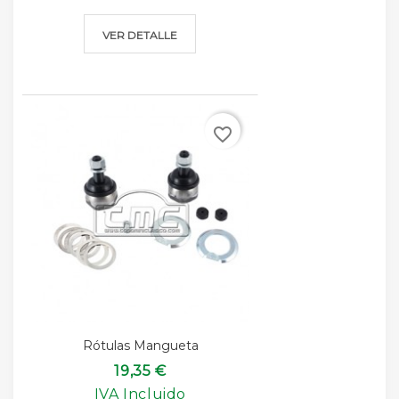
VER DETALLE
favorite_border
Rótulas Mangueta
19,35 €
IVA Incluido