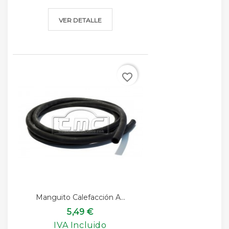
VER DETALLE
favorite_border
Manguito Calefacción A...
5,49 €
IVA Incluido