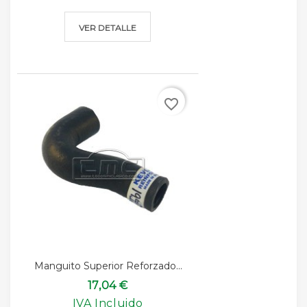
VER DETALLE
favorite_border
Manguito Superior Reforzado...
17,04 €
IVA Incluido