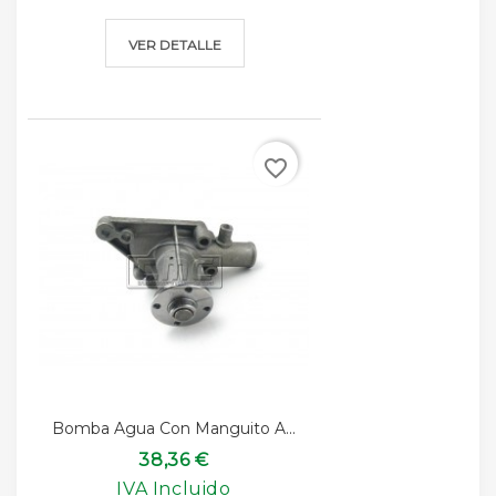
VER DETALLE
favorite_border
Bomba Agua Con Manguito A...
38,36 €
IVA Incluido