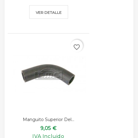
VER DETALLE
favorite_border
Manguito Superior Del...
9,05 €
IVA Incluido