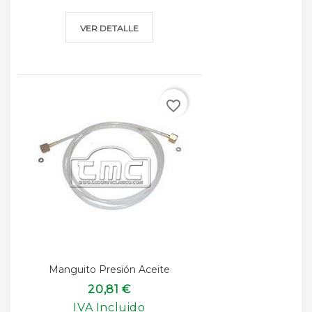
VER DETALLE
favorite_border
Manguito Presión Aceite
20,81 €
IVA Incluido