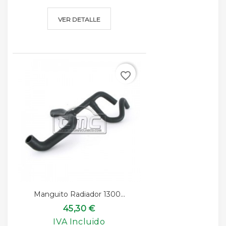
VER DETALLE
favorite_border
Manguito Radiador 1300...
45,30 €
IVA Incluido