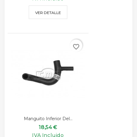
VER DETALLE
favorite_border
Manguito Inferior Del...
18,54 €
IVA Incluido